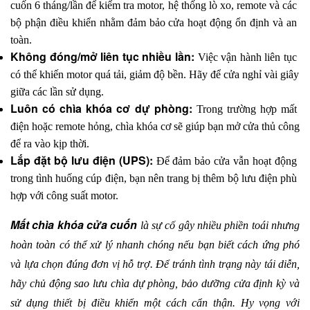
cuốn 6 tháng/lần để kiểm tra motor, hệ thống lò xo, remote và các 
bộ phận điều khiển nhằm đảm bảo cửa hoạt động ổn định và an 
toàn.
Không đóng/mở liên tục nhiều lần: 
Việc vận hành liên tục 
có thể khiến motor quá tải, giảm độ bền. Hãy để cửa nghỉ vài giây 
giữa các lần sử dụng.
Luôn có chìa khóa cơ dự phòng: 
Trong trường hợp mất 
điện hoặc remote hỏng, chìa khóa cơ sẽ giúp bạn mở cửa thủ công 
để ra vào kịp thời.
Lắp đặt bộ lưu điện (UPS): 
Để đảm bảo cửa vẫn hoạt động 
trong tình huống cúp điện, bạn nên trang bị thêm bộ lưu điện phù 
hợp với công suất motor.
Mất chìa khóa cửa cuốn
 là sự cố gây nhiều phiền toái nhưng 
hoàn toàn có thể xử lý nhanh chóng nếu bạn biết cách ứng phó 
và lựa chọn đúng đơn vị hỗ trợ. Để tránh tình trạng này tái diễn, 
hãy chủ động sao lưu chìa dự phòng, bảo dưỡng cửa định kỳ và 
sử dụng thiết bị điều khiển một cách cẩn thận. Hy vọng với 