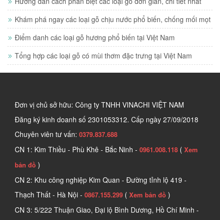
Hướng dẫn cách phân biệt các loại gỗ đơn giản, chi tiết nhất
Khám phá ngay các loại gỗ chịu nước phổ biến, chống mối mọt
Điểm danh các loại gỗ hương phổ biến tại Việt Nam
Tổng hợp các loại gỗ có mùi thơm đặc trưng tại Việt Nam
Đơn vị chủ sở hữu: Công ty TNHH VINACHI VIỆT NAM
Đăng ký kinh doanh số
2301053312. Cấp ngày 27/09/2018
Chuyên viên tư vấn:
0379.837.688
CN 1: Kim Thiều - Phù Khê - Bắc Ninh -
(
0961.008.118
Xem
)
bản đồ
CN 2: Khu công nghiệp Kim Quan - Đường tỉnh lộ 419 -
Thạch Thất - Hà Nội -
(
)
0867.155.299
Xem bản đồ
CN 3: 5/222 Thuận Giao, Đại lộ Bình Dương, Hồ Chí Minh -