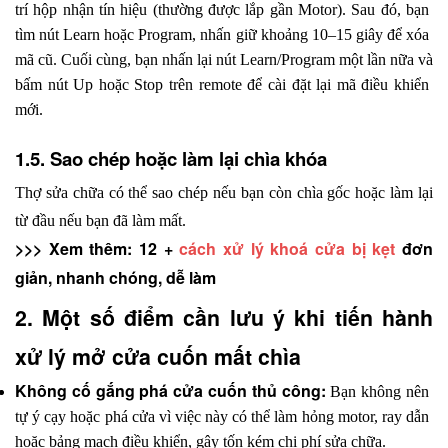
trí hộp nhận tín hiệu (thường được lắp gần Motor). Sau đó, bạn 
tìm nút Learn hoặc Program, nhấn giữ khoảng 10–15 giây để xóa 
mã cũ. Cuối cùng, bạn nhấn lại nút Learn/Program một lần nữa và 
bấm nút Up hoặc Stop trên remote để cài đặt lại mã điều khiển 
mới.
1.5. Sao chép hoặc làm lại chìa khóa
Thợ sửa chữa có thể sao chép nếu bạn còn chìa gốc hoặc làm lại 
từ đầu nếu bạn đã làm mất.
>>> Xem thêm: 12 + 
cách xử lý khoá cửa bị kẹt
 đơn 
giản, nhanh chóng, dễ làm
2. Một số điểm cần lưu ý khi tiến hành 
xử lý mở cửa cuốn mất chìa
Không cố gắng phá cửa cuốn thủ công: 
Bạn không nên 
tự ý cạy hoặc phá cửa vì việc này có thể làm hỏng motor, ray dẫn 
hoặc bảng mạch điều khiển, gây tốn kém chi phí sửa chữa.