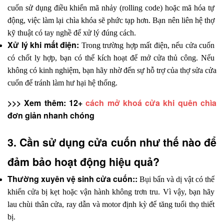
cuốn sử dụng điều khiển mã nhảy (rolling code) hoặc mã hóa tự 
động, việc làm lại chìa khóa sẽ phức tạp hơn. Bạn nên liên hệ thợ 
kỹ thuật có tay nghề để xử lý đúng cách.
Xử lý khi mất điện: 
Trong trường hợp mất điện, nếu cửa cuốn 
có chốt ly hợp, bạn có thể kích hoạt để mở cửa thủ công. Nếu 
không có kinh nghiệm, bạn hãy nhờ đến sự hỗ trợ của thợ sửa cửa 
cuốn để tránh làm hư hại hệ thống.
>>> Xem thêm: 12+
 cách mở khoá cửa khi quên chìa
đơn giản nhanh chóng
3. Cần sử dụng cửa cuốn như thế nào để 
đảm bảo hoạt động hiệu quả?
Thường xuyên vệ sinh cửa cuốn:: 
Bụi bẩn và dị vật có thể 
khiến cửa bị kẹt hoặc vận hành không trơn tru. Vì vậy, bạn hãy 
lau chùi thân cửa, ray dẫn và motor định kỳ để tăng tuổi thọ thiết 
bị.