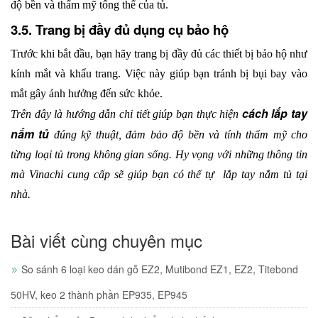
độ bền và thẩm mỹ tổng thể của tủ.
3.5. Trang bị đầy đủ dụng cụ bảo hộ
Trước khi bắt đầu, bạn hãy trang bị đầy đủ các thiết bị bảo hộ như 
kính mắt và khẩu trang. Việc này giúp bạn tránh bị bụi bay vào 
mắt gây ảnh hưởng đến sức khỏe. 
cách lắp tay 
Trên đây là hướng dẫn chi tiết giúp bạn thực hiện 
nắm tủ 
đúng kỹ thuật, đảm bảo độ bền và tính thẩm mỹ cho 
từng loại tủ trong không gian sống. Hy vọng với những thông tin 
mà Vinachi cung cấp sẽ giúp bạn có thể tự  lắp tay nắm tủ tại 
nhà. 
Bài viết cùng chuyên mục
So sánh 6 loại keo dán gỗ EZ2, Mutibond EZ1, EZ2, Titebond
50HV, keo 2 thành phần EP935, EP945