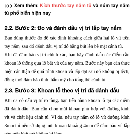
>>> Xem thêm: 
Kích thước tay nắm tủ
 và núm tay nắm 
tủ phổ biến hiện nay
2.2. Bước 2: Đo và đánh dấu vị trí lắp tay nắm
Bạn dùng thước đo để xác định khoảng cách giữa hai lỗ vít trên 
tay nắm, sau đó đánh dấu vị trí đó bằng bút lên bề mặt cánh tủ. 
Khi đã đảm bảo vị trí chính xác, bạn hãy đánh dấu các điểm cần 
khoan lỗ thông qua lỗ bắt vít của tay nắm. Bước này bạn cần thực 
hiện cẩn thận để quá trình khoan và lắp đặt sau đó không bị lệch, 
đồng thời đảm bảo tính thẩm mỹ cho tổng thể cánh tủ.
2.3. Bước 3: Khoan lỗ theo vị trí đã đánh dấu
Khi đã có dấu vị trí rõ ràng, bạn tiến hành khoan lỗ tại các điểm 
đã đánh dấu. Bạn cần chọn mũi khoan phù hợp với đường kính 
vít và chất liệu cánh tủ. Ví dụ, nếu tay nắm có lỗ vít đường kính 
3mm thì nên sử dụng mũi khoan khoảng 4mm để đảm bảo vít lắp 
vào vừa khít mà không bị lỏng. 