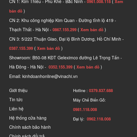
CN 1: Kim Thiều - Phù Khê - Bắc Ninh -
(
0961.008.118
Xem
)
bản đồ
CN 2: Khu công nghiệp Kim Quan - Đường tỉnh lộ 419 -
Thạch Thất - Hà Nội -
(
)
0867.155.299
Xem bản đồ
CN 3: 5/222 Thuận Giao, Đại lộ Bình Dương, Hồ Chí Minh -
(
)
0387.155.399
Xem bản đồ
Showroom: B50-08 KĐT Geleximco đường Lê Trọng Tấn -
Hà Đông - Hà Nội -
(
)
0352.155.399
Xem bản đồ
Email: kinhdoanhonline@vinachi.vn
Giới thiệu
Hotline :
0379.837.688
Tin tức
Máy Chế Biến Gỗ:
Liên hệ
0981.118.008
Hệ thống cửa hàng
Đại lý:
0962.118.008
Chính sách bảo hành
Chính sách đổi trả