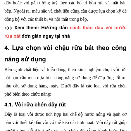
dây hoặc vòi gắn tường tuỳ theo các bố trí bồn rửa và mặt bàn 
bếp. Ngoài ra, màu sắc và chất liệu cũng cần được lựa chọn kỹ để 
đồng bộ với các thiết bị và nội thất trong bếp.
>>> Xem thêm: Hướng dẫn 
cách tháo đầu vòi nước 
rửa bát
 đơn giản ngay tại nhà
4. Lựa chọn vòi chậu rửa bát theo công 
năng sử dụng
Bên cạnh chất liệu và kiểu dáng, theo kinh nghiệm chọn vòi rửa 
bát bạn cần mua dựa trên công năng sử dụng để đáp ứng tối ưu 
nhu cầu sử dụng hàng ngày. Dưới đây là các loại vòi rửa chén 
phổ biến theo chức năng:
4.1. Vòi rửa chén dây rút
Đây là loại vòi được tích hợp hai chế độ nước nóng và lạnh cơ 
bản với thiết kế đầu vòi có thể kéo dài linh hoạt. Vòi dây rút giúp 
người dùng dễ dàng rửa rau củ, chén đĩa cồng kềnh hoặc làm 