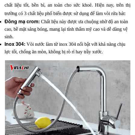
chất liệu tốt, bền bỉ, an toàn cho sức khoẻ. Hiện nay, trên thị 
trường có 3 chất liệu phổ biến được sử dụng để làm vòi rửa bát:
Đồng mạ crom:
 Chất liệu này được ưa chuộng nhờ độ an toàn 
cao, bề mặt sáng bóng, mang lại tính thẩm mỹ cao và dễ dàng vệ 
sinh.
Inox 304: 
Vòi nước làm từ inox 304 nổi bật với khả năng chịu 
lực tốt, chống ăn mòn, không bị rò rỉ hay trầy xước. 