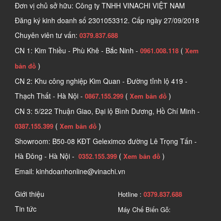
Đơn vị chủ sở hữu: Công ty TNHH VINACHI VIỆT NAM
Đăng ký kinh doanh số
2301053312. Cấp ngày 27/09/2018
Chuyên viên tư vấn:
0379.837.688
CN 1: Kim Thiều - Phù Khê - Bắc Ninh -
(
0961.008.118
Xem
)
bản đồ
CN 2: Khu công nghiệp Kim Quan - Đường tỉnh lộ 419 -
Thạch Thất - Hà Nội -
(
)
0867.155.299
Xem bản đồ
CN 3: 5/222 Thuận Giao, Đại lộ Bình Dương, Hồ Chí Minh -
(
)
0387.155.399
Xem bản đồ
Showroom: B50-08 KĐT Geleximco đường Lê Trọng Tấn -
Hà Đông - Hà Nội -
(
)
0352.155.399
Xem bản đồ
Email: kinhdoanhonline@vinachi.vn
Giới thiệu
Hotline :
0379.837.688
Tin tức
Máy Chế Biến Gỗ: