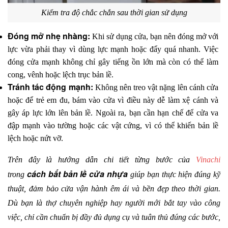
Kiểm tra độ chắc chắn sau thời gian sử dụng
Đóng mở nhẹ nhàng:
 Khi sử dụng cửa, bạn nên đóng mở với 
lực vừa phải thay vì dùng lực mạnh hoặc đẩy quá nhanh. Việc 
đóng cửa mạnh không chỉ gây tiếng ồn lớn mà còn có thể làm 
cong, vênh hoặc lệch trục bản lề. 
Tránh tác động mạnh:
 Không nên treo vật nặng lên cánh cửa 
hoặc để trẻ em đu, bám vào cửa vì điều này dễ làm xệ cánh và 
gây áp lực lớn lên bản lề. Ngoài ra, bạn cần hạn chế để cửa va 
đập mạnh vào tường hoặc các vật cứng, vì có thể khiến bản lề 
lệch hoặc nứt vỡ.
Trên đây là hướng dẫn chi tiết từng bước của 
Vinachi
cách bắt bản lề cửa nhựa
trong 
 giúp bạn thực hiện đúng kỹ 
thuật, đảm bảo cửa vận hành êm ái và bền đẹp theo thời gian. 
Dù bạn là thợ chuyên nghiệp hay người mới bắt tay vào công 
việc, chỉ cần chuẩn bị đầy đủ dụng cụ và tuân thủ đúng các bước, 