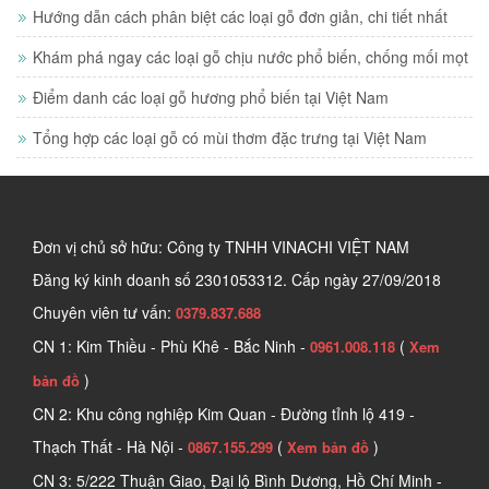
Hướng dẫn cách phân biệt các loại gỗ đơn giản, chi tiết nhất
Khám phá ngay các loại gỗ chịu nước phổ biến, chống mối mọt
Điểm danh các loại gỗ hương phổ biến tại Việt Nam
Tổng hợp các loại gỗ có mùi thơm đặc trưng tại Việt Nam
Đơn vị chủ sở hữu: Công ty TNHH VINACHI VIỆT NAM
Đăng ký kinh doanh số
2301053312. Cấp ngày 27/09/2018
Chuyên viên tư vấn:
0379.837.688
CN 1: Kim Thiều - Phù Khê - Bắc Ninh -
(
0961.008.118
Xem
)
bản đồ
CN 2: Khu công nghiệp Kim Quan - Đường tỉnh lộ 419 -
Thạch Thất - Hà Nội -
(
)
0867.155.299
Xem bản đồ
CN 3: 5/222 Thuận Giao, Đại lộ Bình Dương, Hồ Chí Minh -