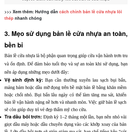
>>> Xem thêm: Hướng dẫn
cách chỉnh bản lề cửa nhựa lõi
thép
nhanh chóng
3. Mẹo sử dụng bản lề cửa nhựa an toàn, 
bền bỉ
Bản lề cửa nhựa là bộ phận quan trọng giúp cửa vận hành trơn tru 
và ổn định. Để đảm bảo tuổi thọ và sự an toàn khi sử dụng, bạn 
nên áp dụng những mẹo dưới đây:
Vệ sinh định kỳ: 
Bạn cần thường xuyên lau sạch bụi bẩn, 
mảng bám hoặc dầu mỡ đọng trên bề mặt bản lề bằng khăn mềm 
hoặc chổi nhỏ. Bụi bẩn lâu ngày có thể làm tăng ma sát, khiến 
bản lề vận hành nặng nề hơn và nhanh mòn. Việc giữ bản lề sạch 
sẽ còn giúp duy trì vẻ đẹp thẩm mỹ cho cửa.
Tra dầu bôi trơn: 
Định kỳ 1–2 tháng một lần, bạn nên nhỏ vài 
giọt dầu máy hoặc dầu chuyên dụng vào các khớp xoay của bản 
lề. Lớp dầu bôi trơn sẽ giúp giảm ma sát, hạn chế tiếng kêu “cót 