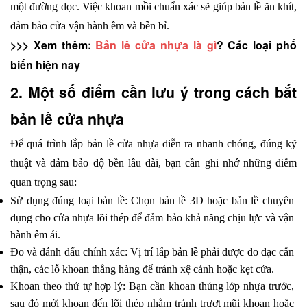
một đường dọc. Việc khoan mồi chuẩn xác sẽ giúp bản lề ăn khít, 
đảm bảo cửa vận hành êm và bền bỉ.
>>> Xem thêm: 
Bản lề cửa nhựa là gì
? Các loại phổ 
biến hiện nay
2. Một số điểm cần lưu ý trong cách bắt 
bản lề cửa nhựa
Để quá trình lắp bản lề cửa nhựa diễn ra nhanh chóng, đúng kỹ 
thuật và đảm bảo độ bền lâu dài, bạn cần ghi nhớ những điểm 
quan trọng sau:
Sử dụng đúng loại bản lề: Chọn bản lề 3D hoặc bản lề chuyên 
dụng cho cửa nhựa lõi thép để đảm bảo khả năng chịu lực và vận 
hành êm ái.
Đo và đánh dấu chính xác: Vị trí lắp bản lề phải được đo đạc cẩn 
thận, các lỗ khoan thẳng hàng để tránh xệ cánh hoặc kẹt cửa.
Khoan theo thứ tự hợp lý: Bạn cần khoan thủng lớp nhựa trước, 
sau đó mới khoan đến lõi thép nhằm tránh trượt mũi khoan hoặc 