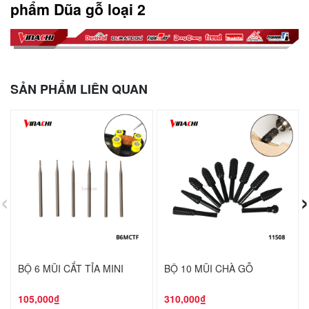
phẩm Dũa gỗ loại 2
SẢN PHẨM LIÊN QUAN
‹
›
BỘ 6 MŨI CẮT TỈA MINI
BỘ 10 MŨI CHÀ GỖ
105,000₫
310,000₫