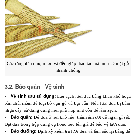
Các răng dũa nhỏ, nhọn và đều giúp thao tác mài mịn bề mặt gỗ 
nhanh chóng
3.2. Bảo quản - Vệ sinh
Vệ sinh sau sử dụng:
 Lau sạch lưỡi dũa bằng khăn khô hoặc 
bàn chải mềm để loại bỏ vụn gỗ và bụi bẩn. Nếu lưỡi dũa bị bám 
nhựa cây, sử dụng dung môi phù hợp như cồn để làm sạch.
Bảo quản: 
Để dũa ở nơi khô ráo, tránh ẩm ướt để ngăn gỉ sét. 
Đặt dũa trong hộp dụng cụ hoặc treo lên giá để bảo vệ lưỡi dũa. 
Bảo dưỡng: 
Định kỳ kiểm tra lưỡi dũa và làm sắc lại bằng đá 