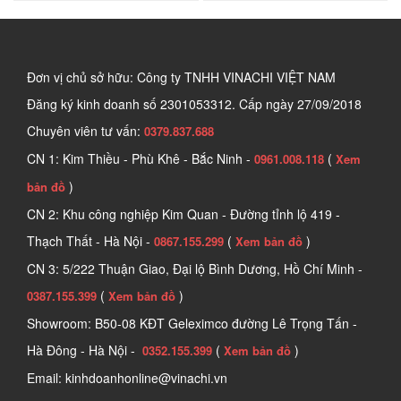
Đơn vị chủ sở hữu: Công ty TNHH VINACHI VIỆT NAM
Đăng ký kinh doanh số
2301053312. Cấp ngày 27/09/2018
Chuyên viên tư vấn:
0379.837.688
CN 1: Kim Thiều - Phù Khê - Bắc Ninh -
(
0961.008.118
Xem
)
bản đồ
CN 2: Khu công nghiệp Kim Quan - Đường tỉnh lộ 419 -
Thạch Thất - Hà Nội -
(
)
0867.155.299
Xem bản đồ
CN 3: 5/222 Thuận Giao, Đại lộ Bình Dương, Hồ Chí Minh -
(
)
0387.155.399
Xem bản đồ
Showroom: B50-08 KĐT Geleximco đường Lê Trọng Tấn -
Hà Đông - Hà Nội -
(
)
0352.155.399
Xem bản đồ
Email: kinhdoanhonline@vinachi.vn