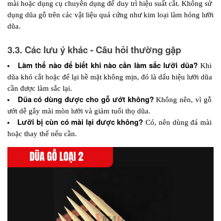
mài hoặc dụng cụ chuyên dụng để duy trì hiệu suất cắt. Không sử 
dụng dũa gỗ trên các vật liệu quá cứng như kim loại làm hỏng lưỡi 
dũa.
3.3. Các lưu ý khác - Câu hỏi thường gặp
Làm thế nào để biết khi nào cần làm sắc lưỡi dũa? 
Khi 
dũa khó cắt hoặc để lại bề mặt không mịn, đó là dấu hiệu lưỡi dũa 
cần được làm sắc lại.
Dũa có dùng được cho gỗ ướt không?
 Không nên, vì gỗ 
ướt dễ gây mài mòn lưỡi và giảm tuổi thọ dũa.
Lưỡi bị cùn có mài lại được không?
 Có, nên dùng đá mài 
hoặc thay thế nếu cần.