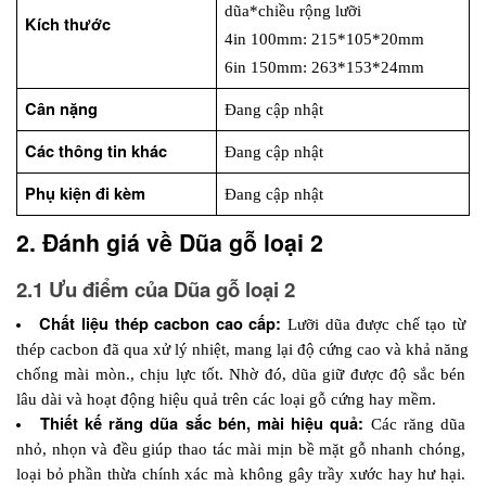
dũa*chiều rộng lưỡi
Kích thước
4in 100mm: 215*105*20mm
6in 150mm: 263*153*24mm
Cân nặng
Đang cập nhật
Các thông tin khác
Đang cập nhật
Phụ kiện đi kèm
Đang cập nhật
2. Đánh giá về Dũa gỗ loại 2
2.1 Ưu điểm của Dũa gỗ loại 2
Chất liệu thép cacbon cao cấp: 
Lưỡi dũa được chế tạo từ 
thép cacbon đã qua xử lý nhiệt, mang lại độ cứng cao và khả năng 
chống mài mòn., chịu lực tốt. Nhờ đó, dũa giữ được độ sắc bén 
lâu dài và hoạt động hiệu quả trên các loại gỗ cứng hay mềm.
Thiết kế răng dũa sắc bén, mài hiệu quả:
 Các răng dũa 
nhỏ, nhọn và đều giúp thao tác mài mịn bề mặt gỗ nhanh chóng, 
loại bỏ phần thừa chính xác mà không gây trầy xước hay hư hại. 