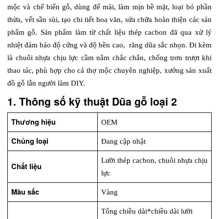
mộc và chế biến gỗ, dùng để mài, làm mịn bề mặt, loại bỏ phần 
thừa, vết sần sùi, tạo chi tiết hoa văn, sửa chữa hoàn thiện các sản 
phẩm gỗ. Sản phẩm làm từ chất liệu thép cacbon đã qua xử lý 
nhiệt đảm bảo độ cứng và độ bền cao,  răng dũa sắc nhọn. Đi kèm 
là chuôi nhựa chịu lực cầm nắm chắc chắn, chống trơn trượt khi 
thao tác, phù hợp cho cả thợ mộc chuyên nghiệp, xưởng sản xuất 
đồ gỗ lẫn người làm DIY.
1. Thông số kỹ thuật Dũa gỗ loại 2
Thương hiệu
OEM
Chủng loại
Đang cập nhật
Lưỡi thép cacbon, chuôi nhựa chịu 
Chất liệu
lực
Màu sắc
Vàng
Tổng chiều dài*chiều dài lưỡi 