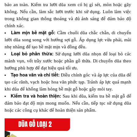
bảo an toàn. Kiểm tra lưỡi dũa xem có bị gỉ sét, mòn hoặc gãy 
không. Nếu cần, làm sắc lưỡi trước khi sử dụng. Luôn làm việc 
trong không gian thông thoáng và đủ ánh sáng để đảm bảo độ 
chính xác.
Làm mịn bề mặt gỗ: 
Cầm chuôi dũa chắc chắn, di chuyển 
lưỡi dũa song song với hướng sợi gỗ. Áp dụng lực vừa phải, mài 
nhẹ nhàng để tạo bề mặt mịn và đồng đều.
Loại bỏ phần thừa: 
Sử dụng lưỡi dũa nhọn để loại bỏ các 
mảnh vụn, vết trầy xước hoặc phần gỗ thừa. Di chuyển dũa theo 
hướng phù hợp để đạt hiệu quả tối ưu.
Tạo hoa văn và chi tiết: 
Điều chỉnh góc và áp lực của dũa để 
tạo các rãnh, vạch hoặc hoa văn phức tạp. Tránh áp lực quá mạnh 
khi dũa để không làm hỏng bề mặt gỗ hoặc gây mỏi tay.
Kiểm tra và hoàn thiện: 
Sau khi dũa, kiểm tra bề mặt gỗ để 
đảm bảo đạt độ mịn mong muốn. Nếu cần, tiếp tục sử dụng dũa 
hoặc các công cụ khác để hoàn thiện sản phẩm.