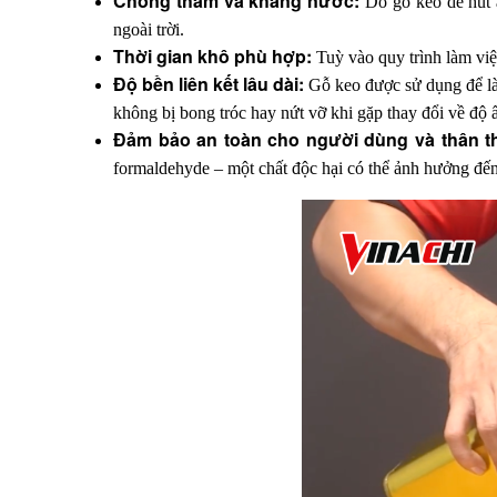
Chống thấm và kháng nước: 
Do gỗ keo dễ hút 
ngoài trời.
Thời gian khô phù hợp: 
Tuỳ vào quy trình làm việ
Độ bền liên kết lâu dài: 
Gỗ keo được sử dụng để làm
không bị bong tróc hay nứt vỡ khi gặp thay đổi về độ 
Đảm bảo an toàn cho người dùng và thân th
formaldehyde – một chất độc hại có thể ảnh hưởng đến