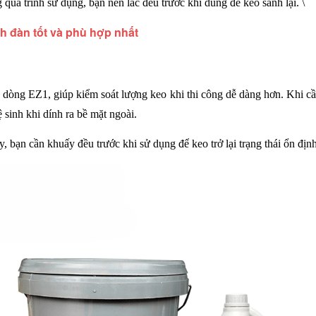
 quá trình sử dụng, bạn nên lắc đều trước khi dùng để keo sánh lại. \
ch đàn tốt và phù hợp nhất
 dòng EZ1, giúp kiểm soát lượng keo khi thi công dễ dàng hơn. Khi c
ệ sinh khi dính ra bề mặt ngoài.
y, bạn cần khuấy đều trước khi sử dụng để keo trở lại trạng thái ổn địn