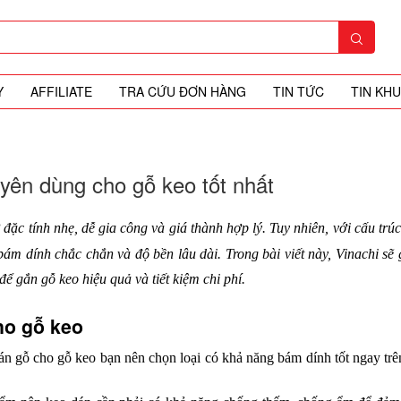
Y
AFFILIATE
TRA CỨU ĐƠN HÀNG
TIN TỨC
TIN KH
yên dùng cho gỗ keo tốt nhất
 đặc tính nhẹ, dễ gia công và giá thành hợp lý. Tuy nhiên, với cấu trú
m dính chắc chắn và độ bền lâu dài. Trong bài viết này, Vinachi sẽ g
để gắn gỗ keo hiệu quả và tiết kiệm chi phí.
ho gỗ keo
n gỗ cho gỗ keo bạn nên chọn loại có khả năng bám dính tốt ngay trên 