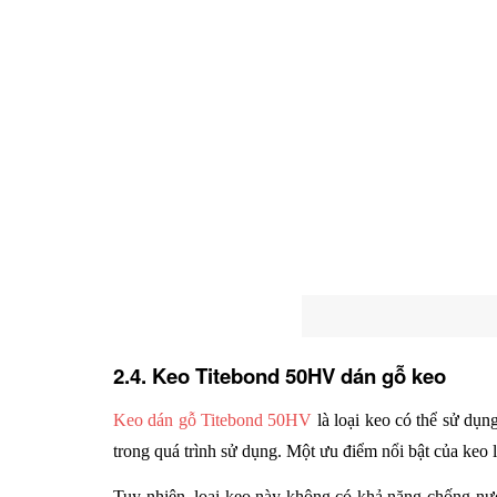
2.4. Keo Titebond 50HV dán gỗ keo
Keo dán gỗ Titebond 50HV
 là loại keo có thể sử dụ
trong quá trình sử dụng. Một ưu điểm nổi bật của keo
Tuy nhiên, loại keo này không có khả năng chống nướ