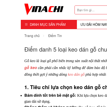
DANH MỤC SẢN PHẨM
ƯU ĐÃI HÔM NA
Dụng Cụ - Công Cụ
Trang chủ
Điểm Tin
Mũi Soi - Dao Tubi
Điểm danh 5 loại keo dán gỗ chu
Phụ Kiện
Gỗ keo là loại gỗ phổ biến trong sản xuất nội thất nhờ
Máy Cầm Tay
gỗ keo
 cần phải cân nhắc kỹ lưỡng để đảm bảo độ bá
đồng thời gợi ý những dòng 
keo dán gỗ
 phù hợp nhất 
Máy Chế Biến Gỗ
Thiết bị Dùng Hơi
1. Tiêu chí lựa chọn keo dán gỗ c
Bám dính tốt trên bề mặt gỗ: 
Khi lựa chọn keo dá
Vật Tư Tiêu Hao
gian dài sử dụng.
Khóa - Phụ Kiện Cửa