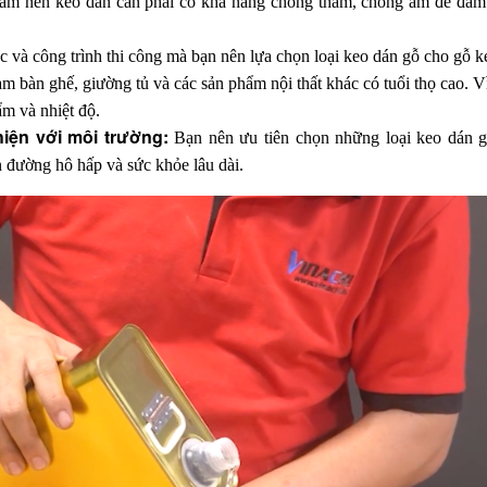
ẩm nên keo dán cần phải có khả năng chống thấm, chống ẩm để đảm b
c và công trình thi công mà bạn nên lựa chọn loại keo dán gỗ cho gỗ k
 bàn ghế, giường tủ và các sản phẩm nội thất khác có tuổi thọ cao. Vì 
ẩm và nhiệt độ.
iện với môi trường: 
Bạn nên ưu tiên chọn những loại keo dán 
 đường hô hấp và sức khỏe lâu dài. 