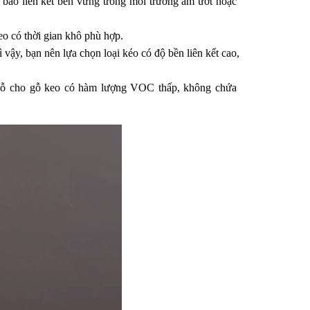
ảo liên kết bền vững trong môi trường ẩm ướt hoặc 
eo có thời gian khô phù hợp. 
vậy, bạn nên lựa chọn loại kéo có độ bền liên kết cao, 
gỗ cho gỗ keo có hàm lượng VOC thấp, không chứa 