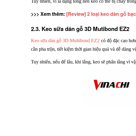
Tuy nhiên, vì là dạng lỏng nên kéo có thể bị chảy trong
>>> Xem thêm: 
[Review] 2 loại keo dán gỗ bạ
2.3. Keo sữa dán gỗ 3D Mutibond EZ2
Keo sữa dán gỗ 3D Multibond EZ2
 có độ đặc cao hơn
cần pha trộn, tiết kiệm thời gian hiệu quả và dễ dàng v
Tuy nhiên, nếu để lâu, khi lắng, keo sẽ phân tầng vì vậ