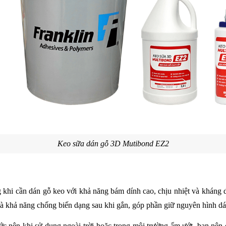
Keo sữa dán gỗ 3D Mutibond EZ2
ng khi cần dán gỗ keo với khả năng bám dính cao, chịu nhiệt và kháng d
 là khả năng chống biến dạng sau khi gắn, góp phần giữ nguyên hình dá
c nên khi sử dụng ngoài trời hoặc trong môi trường ẩm ướt, bạn nên 