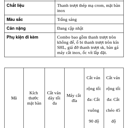
Chất liệu
Thanh trượt thép mạ crom, mặt bàn 
inox
Màu sắc
Trắng sáng
Cân nặng
Đang cập nhật
Phụ kiện đi kèm
Combo bao gồm thanh trượt tròn 
không đế, ổ bi thanh trượt tròn kín 
SHL, giá đỡ thanh trượt sk, bàn gá 
máy cắt inox, ốc vít lắp đặt.
Cắt ván 
Cắt ván 
rộng tối 
rộng tối 
Kích 
Cắt ván 
Máy cắt 
Mã
thước 
dày tối 
đa: Cắt 
đa: Cắt 
đĩa
mặt bàn
đa
vuông 
chéo 45 
90 độ
độ