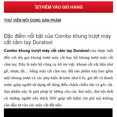
THÊM VÀO GIỎ HÀNG
ø 25 - 1.2m
1,660,000₫
THƯ VIỆN NỘI DUNG SẢN PHẨM
ø 25 - 1.5m
1,760,000₫
Đặc điểm nổi bật của Combo khung trượt máy
ø 25 - 2m
cắt cầm tay Duratool
2,020,000₫
Combo khung trượt máy cắt cầm tay Duratool 
còn được biết 
đến với tên gọi khung trượt máy cắt hay bộ khung trượt máy cắt 
cầm tay. Đây là một bộ công cụ hỗ trợ việc khoan cắt vật liệu như 
gỗ, nhựa, đá… bằng máy cắt cầm tay. Bộ sản phẩm này bao gồm 
một khung trượt và các phụ kiện đi kèm như ổ bi, giá đỡ và thanh 
trượt, giúp người sử dụng dễ dàng điều chỉnh chiều dài và góc cắt. 
Sản phẩm này là giải pháp lý tưởng cho các thợ mộc, thợ nội thất 
và những người yêu thích DIY giúp tiết kiệm chi phí mà không 
cần đầu tư vào các máy cắt đắt tiền.