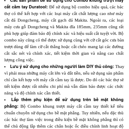
Các sản phẩm để sử dụng cho Combo khung trượt máy 
cắt cầm tay Duratool: 
Để sử dụng bộ combo hiệu quả, các bác 
thợ có thể kết hợp với các loại máy cắt chất lượng cao như máy 
cắt đá Dongcheng, máy cắt gạch đá Makita. Ngoài ra, các loại 
máy cưa gỗ Dongcheng và Makita đĩa 185mm, 235mm cũng rất 
phù hợp giúp đảm bảo độ chính xác và hiệu suất cắt tuyệt vời. Bộ 
combo này cũng có thể được sử dụng cùng với cữ cắt góc cưa bàn 
trượt dùng để làm cữ cắt thẳng hoặc cắt chéo mang lại các đường 
cắt sắc nét và chính xác, tiết kiệm thời gian và nâng cao chất 
lượng công việc.
Lưu ý sử dụng cho những người làm DIY thủ công: 
Thay 
vì phải mua những máy cắt lớn và đắt tiền, nếu sử dụng sản phẩm 
chỉ cần kết hợp với máy cắt cầm tay là được. Do đó các bác thợ sẽ 
tiết kiệm được rất nhiều chi phí mà vẫn đảm bảo được các chức 
năng và độ chính xác cần thiết.  
Lắp thêm phụ kiện để sử dụng trên bề mặt không 
phẳng: 
Bộ Combo khung trượt máy cắt cầm tay thiết kế tiêu 
chuẩn chuyên sử dụng cho bề mặt phẳng. Tuy nhiên, nếu đặc thù 
các bác thợ làm việc trong điều kiện bề mặt không phẳng thì có 
thể chủ động lắp thêm các chân hoặc ốc điều chỉnh linh hoạt độ 