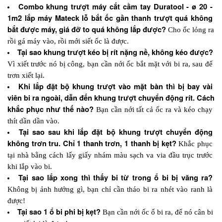
Combo khung trượt máy cắt cầm tay Duratool - ø 20 - 
1m2 lắp máy Mateck lỗ bắt ốc gần thanh trượt quá không 
bắt được máy, giá đỡ to quá không lắp được? 
Cho ốc lỏng ra 
rồi gá máy vào, rồi mới siết ốc là được.
Tại sao khung trượt kéo bị rít nặng nề, không kéo được?
Vì xiết trước nó bị công, bạn cần nới ốc bắt mặt với bi ra, sau để 
trơn xiết lại. 
Khi lắp đặt bộ khung trượt vào mặt bàn thì bị bay vài 
viên bi ra ngoài, dẫn đến khung trượt chuyển động rít. Cách 
khắc phục như thế nào?
 Bạn cần nới tất cả ốc ra và kéo chạy 
thít dần dần vào.
Tại sao sau khi lắp đặt bộ khung trượt chuyển động 
không trơn tru. Chỉ 1 thanh trơn, 1 thanh bị kẹt?
 Khắc phục 
tại nhà bằng cách lấy giấy nhám màu sạch va via đầu trục trước 
khi lắp vào bi.
Tại sao lắp xong thì thấy bi từ trong ổ bi bị văng ra?
Không bị ảnh hưởng gì, bạn chỉ cần tháo bi ra nhét vào ranh là 
được!
Tại sao 1 ổ bi phi bị kẹt?
 Bạn cần nới ốc ổ bi ra, để nó cân bi 