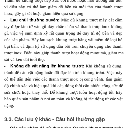
Tránh để khung trượt tiếp xúc với nước hoặc môi trường ẩm ướt, 
vì điều này có thể làm giảm độ bền và tuổi thọ của thanh trượt 
inox, gây gỉ sét hoặc giảm hiệu quả sử dụng.
Lau chùi thường xuyên:
 Mặc dù khung trượt máy cắt cầm 
tay được làm từ ván gỗ dày chắc chắn và thanh trượt inox không 
gỉ, việc vệ sinh định kỳ rất quan trọng để duy trì độ bền và đẹp 
của sản phẩm. Hãy lau sạch khung trượt bằng vải mềm để loại bỏ 
bụi bẩn, và định kỳ sử dụng dầu bôi trơn chuyên dụng cho thanh 
trượt inox. Điều này giúp thanh trượt hoạt động mượt mà, giảm ma 
sát và kéo dài tuổi thọ.
Không đè vật nặng lên khung trượt:
 Khi không sử dụng, 
tránh để các vật nặng hoặc đồ đạc lên trên khung trượt. Việc này 
có thể dẫn đến việc các thanh trượt inox bị cong vênh, làm giảm 
độ chính xác và hiệu quả khi cắt, đồng thời cần nhiều công sức để 
sửa chữa hoặc thay thế. Để khung trượt luôn hoạt động tốt, hãy 
bảo quản sản phẩm ở nơi an toàn và không bị tác động từ các vật 
nặng.
3.3. Các lưu ý khác - Câu hỏi thường gặp