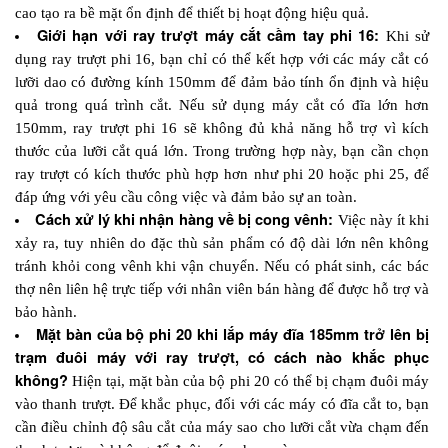
cao tạo ra bề mặt ổn định để thiết bị hoạt động hiệu quả.
Giới hạn với ray trượt máy cắt cầm tay phi 16: 
Khi sử 
dụng ray trượt phi 16, bạn chỉ có thể kết hợp với các máy cắt có 
lưỡi dao có đường kính 150mm để đảm bảo tính ổn định và hiệu 
quả trong quá trình cắt. Nếu sử dụng máy cắt có đĩa lớn hơn 
150mm, ray trượt phi 16 sẽ không đủ khả năng hỗ trợ vì kích 
thước của lưỡi cắt quá lớn. Trong trường hợp này, bạn cần chọn 
ray trượt có kích thước phù hợp hơn như phi 20 hoặc phi 25, để 
đáp ứng với yêu cầu công việc và đảm bảo sự an toàn.
Cách xử lý khi nhận hàng về bị cong vênh: 
Việc này ít khi 
xảy ra, tuy nhiên do đặc thù sản phẩm có độ dài lớn nên không 
tránh khỏi cong vênh khi vận chuyển. Nếu có phát sinh, các bác 
thợ nên liên hệ trực tiếp với nhân viên bán hàng để được hỗ trợ và 
bảo hành.
Mặt bàn của bộ phi 20 khi lắp máy đĩa 185mm trở lên bị 
trạm đuôi máy với ray trượt, có cách nào khắc phục 
không? 
Hiện tại, mặt bàn của bộ phi 20 có thể bị chạm đuôi máy 
vào thanh trượt. Để khắc phục, đối với các máy có đĩa cắt to, bạn 
cần điều chỉnh độ sâu cắt của máy sao cho lưỡi cắt vừa chạm đến 