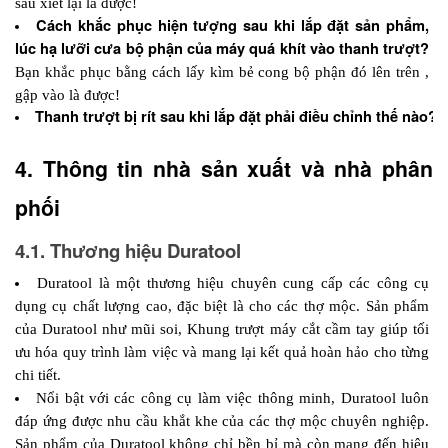
sau xiết lại là được!
Cách khắc phục hiện tượng sau khi lắp đặt sản phẩm, 
lúc hạ lưỡi cưa bộ phận của máy quá khít vào thanh trượt?
Bạn khắc phục bằng cách lấy kìm bẻ cong bộ phận đó lên trên , 
gập vào là được!
Thanh trượt bị rít sau khi lắp đặt phải điều chỉnh thế nào? 
N
4. Thông tin nhà sản xuất và nhà phân 
phối 
4.1. Thương hiệu Duratool
Duratool là một thương hiệu chuyên cung cấp các công cụ 
dụng cụ chất lượng cao, đặc biệt là cho các thợ mộc. Sản phẩm 
của Duratool như mũi soi, Khung trượt máy cắt cầm tay giúp tối 
ưu hóa quy trình làm việc và mang lại kết quả hoàn hảo cho từng 
chi tiết.
Nổi bật với các công cụ làm việc thông minh, Duratool luôn 
đáp ứng được nhu cầu khắt khe của các thợ mộc chuyên nghiệp. 
Sản phẩm của Duratool không chỉ bền bỉ mà còn mang đến hiệu 