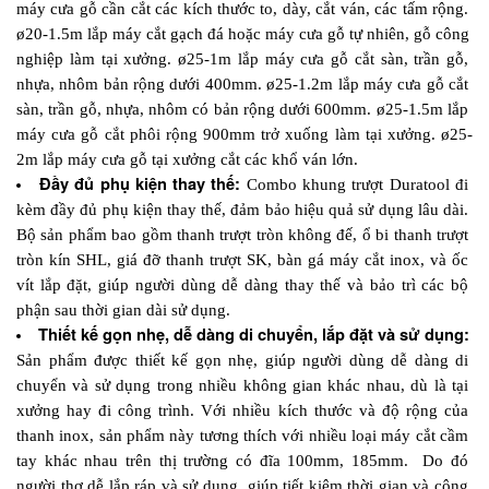
máy cưa gỗ cần cắt các kích thước to, dày, cắt ván, các tấm rộng. 
ø20-1.5m lắp máy cắt gạch đá hoặc máy cưa gỗ tự nhiên, gỗ công 
nghiệp làm tại xưởng. ø25-1m lắp máy cưa gỗ cắt sàn, trần gỗ, 
nhựa, nhôm bản rộng dưới 400mm. ø25-1.2m lắp máy cưa gỗ cắt 
sàn, trần gỗ, nhựa, nhôm có bản rộng dưới 600mm. ø25-1.5m lắp 
máy cưa gỗ cắt phôi rộng 900mm trở xuống làm tại xưởng. ø25-
2m lắp máy cưa gỗ tại xưởng cắt các khổ ván lớn.
Đầy đủ phụ kiện thay thế:
 Combo khung trượt Duratool đi 
kèm đầy đủ phụ kiện thay thế, đảm bảo hiệu quả sử dụng lâu dài. 
Bộ sản phẩm bao gồm thanh trượt tròn không đế, ổ bi thanh trượt 
tròn kín SHL, giá đỡ thanh trượt SK, bàn gá máy cắt inox, và ốc 
vít lắp đặt, giúp người dùng dễ dàng thay thế và bảo trì các bộ 
phận sau thời gian dài sử dụng. 
Thiết kế gọn nhẹ, dễ dàng di chuyển, lắp đặt và sử dụng:
Sản phẩm được thiết kế gọn nhẹ, giúp người dùng dễ dàng di 
chuyển và sử dụng trong nhiều không gian khác nhau, dù là tại 
xưởng hay đi công trình. Với nhiều kích thước và độ rộng của 
thanh inox, sản phẩm này tương thích với nhiều loại máy cắt cầm 
tay khác nhau trên thị trường có đĩa 100mm, 185mm.  Do đó 
người thợ dễ lắp ráp và sử dụng, giúp tiết kiệm thời gian và công 