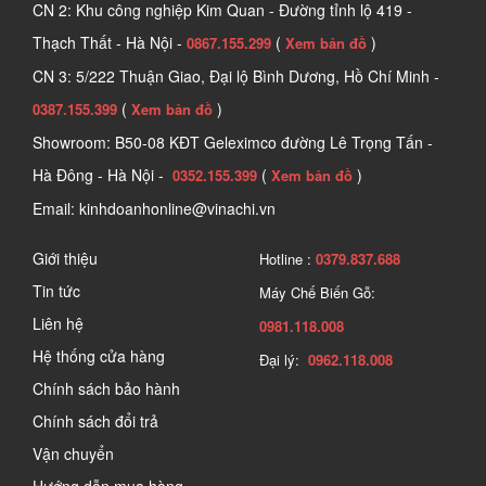
CN 2: Khu công nghiệp Kim Quan - Đường tỉnh lộ 419 -
Thạch Thất - Hà Nội -
(
)
0867.155.299
Xem bản đồ
CN 3: 5/222 Thuận Giao, Đại lộ Bình Dương, Hồ Chí Minh -
(
)
0387.155.399
Xem bản đồ
Showroom: B50-08 KĐT Geleximco đường Lê Trọng Tấn -
Hà Đông - Hà Nội -
(
)
0352.155.399
Xem bản đồ
Email: kinhdoanhonline@vinachi.vn
Giới thiệu
Hotline :
0379.837.688
Tin tức
Máy Chế Biến Gỗ:
Liên hệ
0981.118.008
Hệ thống cửa hàng
Đại lý:
0962.118.008
Chính sách bảo hành
Chính sách đổi trả
Vận chuyển