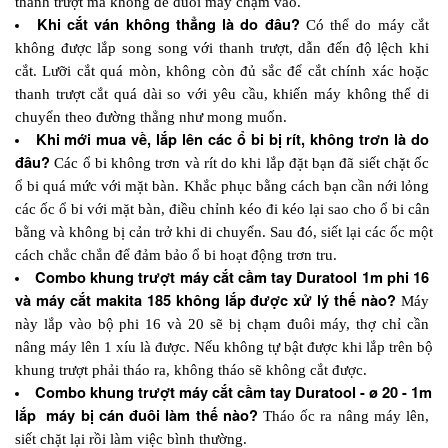
thanh trượt mà không để đuôi máy chạm vào. 
Khi cắt ván không thẳng là do đâu? 
Có thể do máy cắt 
không được lắp song song với thanh trượt, dẫn đến độ lệch khi 
cắt. Lưỡi cắt quá mòn, không còn đủ sắc để cắt chính xác hoặc 
thanh trượt cắt quá dài so với yêu cầu, khiến máy không thể di 
chuyển theo đường thẳng như mong muốn.
Khi mới mua về, lắp lên các ổ bi bị rít, không trơn là do 
đâu? 
Các ổ bi không trơn và rít do khi lắp đặt bạn đã siết chặt ốc 
ổ bi quá mức với mặt bàn. Khắc phục bằng cách bạn cần nới lỏng 
các ốc ổ bi với mặt bàn, điều chỉnh kéo đi kéo lại sao cho ổ bi cân 
bằng và không bị cản trở khi di chuyển. Sau đó, siết lại các ốc một 
cách chắc chắn để đảm bảo ổ bi hoạt động trơn tru.
Combo khung trượt máy cắt cầm tay Duratool 1m phi 16 
và máy cắt makita 185 không lắp được xử lý thế nào?
 Máy 
này lắp vào bộ phi 16 và 20 sẽ bị chạm đuôi máy, thợ chỉ cần 
nâng máy lên 1 xíu là được. Nếu không tự bật được khi lắp trên bộ 
khung trượt phải tháo ra, không tháo sẽ không cắt được. 
Combo khung trượt máy cắt cầm tay Duratool - ø 20 - 1m 
lắp  máy bị cán đuôi làm thế nào?
 Tháo ốc ra nâng máy lên, 
siết chặt lại rồi làm việc bình thường.