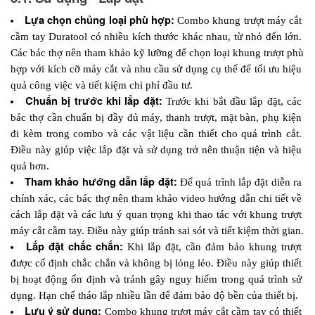
Lựa chọn chủng loại phù hợp: 
Combo khung trượt máy cắt 
cầm tay Duratool có nhiều kích thước khác nhau, từ nhỏ đến lớn. 
Các bác thợ nên tham khảo kỹ lưỡng để chọn loại khung trượt phù 
hợp với kích cỡ máy cắt và nhu cầu sử dụng cụ thể để tối ưu hiệu 
quả công việc và tiết kiệm chi phí đầu tư.
Chuẩn bị trước khi lắp đặt: 
Trước khi bắt đầu lắp đặt, các 
bác thợ cần chuẩn bị đầy đủ máy, thanh trượt, mặt bàn, phụ kiện 
đi kèm trong combo và các vật liệu cần thiết cho quá trình cắt. 
Điều này giúp việc lắp đặt và sử dụng trở nên thuận tiện và hiệu 
quả hơn.
Tham khảo hướng dẫn lắp đặt: 
Để quá trình lắp đặt diễn ra 
chính xác, các bác thợ nên tham khảo video hướng dẫn chi tiết về 
cách lắp đặt và các lưu ý quan trọng khi thao tác với khung trượt 
máy cắt cầm tay. Điều này giúp tránh sai sót và tiết kiệm thời gian.
Lắp đặt chắc chắn: 
Khi lắp đặt, cần đảm bảo khung trượt 
được cố định chắc chắn và không bị lỏng lẻo. Điều này giúp thiết 
bị hoạt động ổn định và tránh gây nguy hiểm trong quá trình sử 
dụng. Hạn chế tháo lắp nhiều lần để đảm bảo độ bền của thiết bị.
Lưu ý sử dụng: 
Combo khung trượt máy cắt cầm tay có thiết 