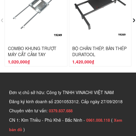
‹
›
COMBO KHUNG TRƯỢT
BỘ CHÂN THÉP, BÀN THÉP
MÁY CẮT CẦM TAY
DURATOOL
DURATOOL
1,020,000₫
1,420,000₫
Đơn vị chủ sở hữu: Công ty TNHH VINACHI VIỆT NAM
Đăng ký kinh doanh số
2301053312. Cấp ngày 27/09/2018
Chuyên viên tư vấn:
0379.837.688
CN 1: Kim Thiều - Phù Khê - Bắc Ninh -
(
0961.008.118
Xem
)
bản đồ