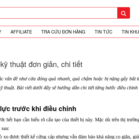
Y
AFFILIATE
TRA CỨU ĐƠN HÀNG
TIN TỨC
TIN KH
ỹ thuật đơn giản, chi tiết
các vấn đề như cửa đóng quá nhanh, quá chậm hoặc bị nặng gây bất ti
ỹ thuật. Bài viết dưới đây sẽ hướng dẫn chi tiết từng bước điều chỉnh
 lực trước khi điều chỉnh
ớc hết bạn cần hiểu rõ cấu tạo của thiết bị này. Mặc dù trên thị trư
 sau:
ò xo được thiết kế cứng cáp nhưng vẫn đảm bảo khả năng co giãn, giúp 