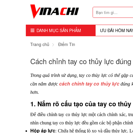
DANH MỤC SẢN PHẨM
ƯU ĐÃI HÔM NA
Dụng Cụ - Công Cụ
Trang chủ
Điểm Tin
Mũi Soi - Dao Tubi
Cách chỉnh tay co thủy lực đúng k
Phụ Kiện
Trong quá trình sử dụng, tay co thủy lực
 có thể gặp 
Máy Cầm Tay
cách chỉnh tay co thủy lực
cần nắm được 
 đúng k
hơn.
Máy Chế Biến Gỗ
1. Nắm rõ cấu tạo của tay co thủy
Thiết bị Dùng Hơi
Để điều chỉnh tay co thủy lực một cách chính xác, trư
Vật Tư Tiêu Hao
nhìn chung tay co thủy lực đều gồm các bộ phận chính
Hộp áp lực
: Chứa hệ thống lò xo và dầu thủy lực. L
Khóa - Phụ Kiện Cửa