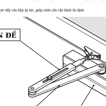
rực tiếp vào hộp áp lực, giúp cánh cửa vận hành ổn định.