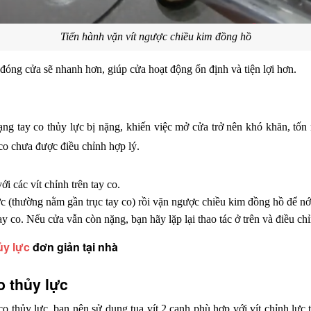
Tiến hành vặn vít ngược chiều kim đồng hồ
h đóng cửa sẽ nhanh hơn, giúp cửa hoạt động ổn định và tiện lợi hơn.
ạng tay co thủy lực bị nặng, khiến việc mở cửa trở nên khó khăn, tốn
 co chưa được điều chỉnh hợp lý.
ới các vít chỉnh trên tay co.
lực (thường nằm gần trục tay co) rồi vặn ngược chiều kim đồng hồ để nớ
ay co. Nếu cửa vẫn còn nặng, bạn hãy lặp lại thao tác ở trên và điều ch
ủy lực
 đơn giản tại nhà
o thủy lực
co thủy lực, bạn nên sử dụng tua vít 2 cạnh phù hợp với vít chỉnh lực 