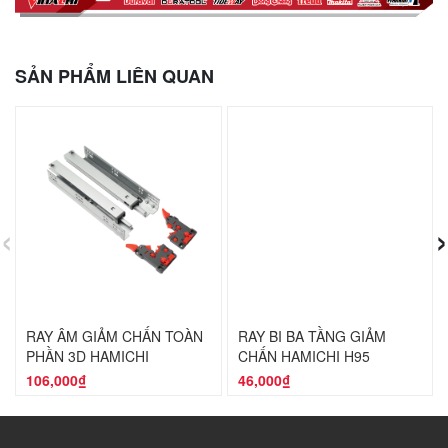
SẢN PHẨM LIÊN QUAN
‹
›
RAY ÂM GIẢM CHẤN TOÀN
RAY BI BA TẦNG GIẢM
PHẦN 3D HAMICHI
CHẤN HAMICHI H95
106,000₫
46,000₫