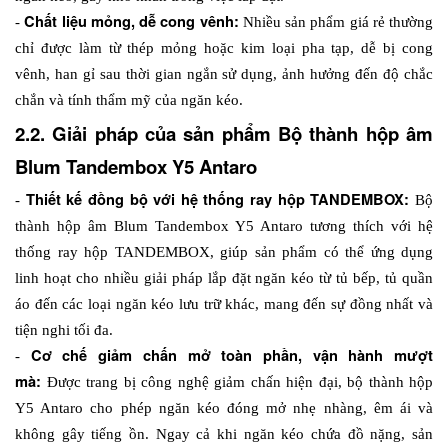
Chất liệu mỏng, dễ cong vênh:
- 
 Nhiều sản phẩm giá rẻ thường 
chỉ được làm từ thép mỏng hoặc kim loại pha tạp, dễ bị cong 
vênh, han gỉ sau thời gian ngắn sử dụng, ảnh hưởng đến độ chắc 
chắn và tính thẩm mỹ của ngăn kéo.
2.2. Giải pháp của sản phẩm Bộ thành hộp âm 
Blum Tandembox Y5 Antaro
Thiết kế đồng bộ với hệ thống ray hộp TANDEMBOX:
- 
 Bộ 
thành hộp âm Blum Tandembox Y5 Antaro tương thích với hệ 
thống ray hộp TANDEMBOX, giúp sản phẩm có thể ứng dụng 
linh hoạt cho nhiều giải pháp lắp đặt ngăn kéo từ tủ bếp, tủ quần 
áo đến các loại ngăn kéo lưu trữ khác, mang đến sự đồng nhất và 
tiện nghi tối đa.
Cơ chế giảm chấn mở toàn phần, vận hành mượt 
- 
mà: 
Được trang bị công nghệ giảm chấn hiện đại, bộ thành hộp 
Y5 Antaro cho phép ngăn kéo đóng mở nhẹ nhàng, êm ái và 
không gây tiếng ồn. Ngay cả khi ngăn kéo chứa đồ nặng, sản 