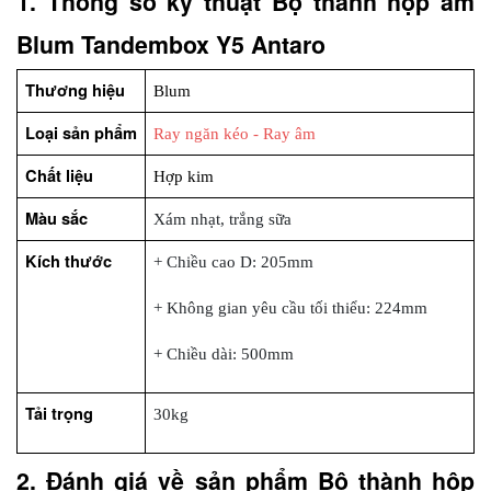
1. Thông số kỹ thuật Bộ thành hộp âm 
Blum Tandembox Y5 Antaro
Thương hiệu
Blum
Loại sản phẩm
Ray ngăn kéo - Ray âm
Chất liệu
Hợp kim
Màu sắc
Xám nhạt, trắng sữa
Kích thước
+ Chiều cao D: 205mm
+ Không gian yêu cầu tối thiểu: 224mm
+ Chiều dài: 500mm
Tải trọng
30kg
2. Đánh giá về sản phẩm Bộ thành hộp 