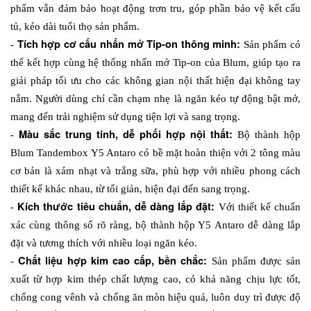
phẩm vẫn đảm bảo hoạt động trơn tru, góp phần bảo vệ kết cấu 
tủ, kéo dài tuổi thọ sản phẩm.
Tích hợp cơ cấu nhấn mở Tip-on thông minh:
- 
 Sản phẩm có 
thể kết hợp cùng hệ thống nhấn mở Tip-on của Blum, giúp tạo ra 
giải pháp tối ưu cho các không gian nội thất hiện đại không tay 
nắm. Người dùng chỉ cần chạm nhẹ là ngăn kéo tự động bật mở, 
mang đến trải nghiệm sử dụng tiện lợi và sang trọng.
Màu sắc trung tính, dễ phối hợp nội thất:
- 
 Bộ thành hộp 
Blum Tandembox Y5 Antaro có bề mặt hoàn thiện với 2 tông màu 
cơ bản là xám nhạt và trắng sữa, phù hợp với nhiều phong cách 
thiết kế khác nhau, từ tối giản, hiện đại đến sang trọng. 
Kích thước tiêu chuẩn, dễ dàng lắp đặt:
- 
 Với thiết kế chuẩn 
xác cùng thông số rõ ràng, bộ thành hộp Y5 Antaro dễ dàng lắp 
đặt và tương thích với nhiều loại ngăn kéo.
Chất liệu hợp kim cao cấp, bền chắc:
- 
 Sản phẩm được sản 
xuất từ hợp kim thép chất lượng cao, có khả năng chịu lực tốt, 
chống cong vênh và chống ăn mòn hiệu quả, luôn duy trì được độ 