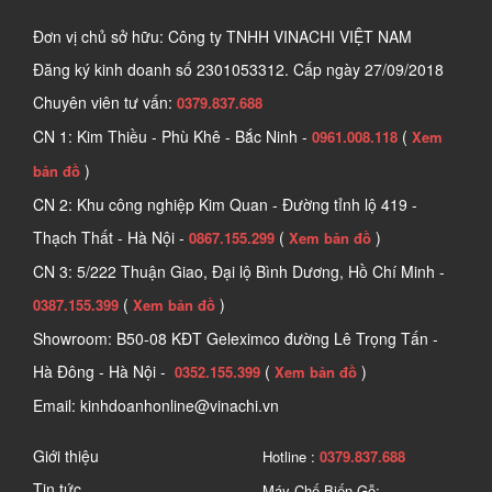
Đơn vị chủ sở hữu: Công ty TNHH VINACHI VIỆT NAM
Đăng ký kinh doanh số
2301053312. Cấp ngày 27/09/2018
Chuyên viên tư vấn:
0379.837.688
CN 1: Kim Thiều - Phù Khê - Bắc Ninh -
(
0961.008.118
Xem
)
bản đồ
CN 2: Khu công nghiệp Kim Quan - Đường tỉnh lộ 419 -
Thạch Thất - Hà Nội -
(
)
0867.155.299
Xem bản đồ
CN 3: 5/222 Thuận Giao, Đại lộ Bình Dương, Hồ Chí Minh -
(
)
0387.155.399
Xem bản đồ
Showroom: B50-08 KĐT Geleximco đường Lê Trọng Tấn -
Hà Đông - Hà Nội -
(
)
0352.155.399
Xem bản đồ
Email: kinhdoanhonline@vinachi.vn
Giới thiệu
Hotline :
0379.837.688
Tin tức
Máy Chế Biến Gỗ: