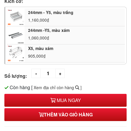
Kích cỡ:
244mm - Y5, màu trắng
1,160,000₫
244mm -Y5, màu xám
1,060,000₫
X5, màu xám
905,000₫
Số lượng:
Còn hàng
[
Xem địa chỉ còn hàng
]
MUA NGAY
THÊM VÀO GIỎ HÀNG