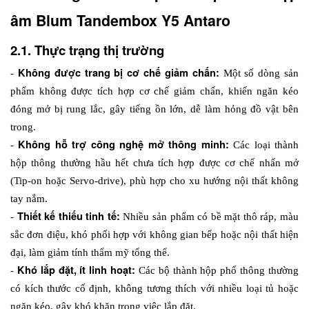
âm Blum Tandembox Y5 Antaro
2.1. Thực trạng thị trường
Không được trang bị cơ chế giảm chấn:
- 
 Một số dòng sản 
phẩm không được tích hợp cơ chế giảm chấn, khiến ngăn kéo 
đóng mở bị rung lắc, gây tiếng ồn lớn, dễ làm hỏng đồ vật bên 
trong.
Không hỗ trợ công nghệ mở thông minh: 
- 
Các loại thành 
hộp thông thường hầu hết chưa tích hợp được cơ chế nhấn mở 
(Tip-on hoặc Servo-drive), phù hợp cho xu hướng nội thất không 
tay nắm.
Thiết kế thiếu tinh tế: 
- 
Nhiều sản phẩm có bề mặt thô ráp, màu 
sắc đơn điệu, khó phối hợp với không gian bếp hoặc nội thất hiện 
đại, làm giảm tính thẩm mỹ tổng thể.
Khó lắp đặt, ít linh hoạt:
- 
 Các bộ thành hộp phổ thông thường 
có kích thước cố định, không tương thích với nhiều loại tủ hoặc 
ngăn kéo, gây khó khăn trong việc lắp đặt.