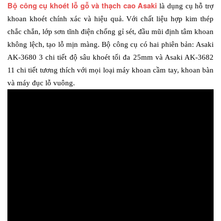
Bộ công cụ khoét lỗ gỗ và thạch cao Asaki
là dụng cụ hỗ trợ 
khoan khoét chính xác và hiệu quả. Với chất liệu hợp kim thép 
chắc chắn, lớp sơn tĩnh điện chống gỉ sét, đầu mũi định tâm khoan 
không lệch, tạo lỗ mịn màng. Bộ công cụ có hai phiên bản: Asaki 
AK-3680 3 chi tiết độ sâu khoét tối đa 25mm và Asaki AK-3682 
11 chi tiết tương thích với mọi loại máy khoan cầm tay, khoan bàn 
và máy đục lỗ vuông.