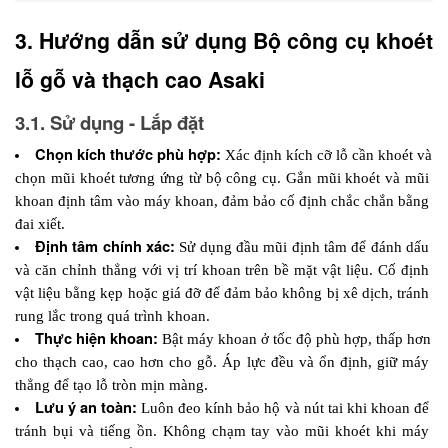
3. Hướng dẫn sử dụng Bộ công cụ khoét 
lỗ gỗ và thạch cao Asaki
3.1. Sử dụng - Lắp đặt
Chọn kích thước phù hợp: 
Xác định kích cỡ lỗ cần khoét và 
chọn mũi khoét tương ứng từ bộ công cụ. Gắn mũi khoét và mũi 
khoan định tâm vào máy khoan, đảm bảo cố định chắc chắn bằng 
đai xiết.
Định tâm chính xác: 
Sử dụng đầu mũi định tâm để đánh dấu 
và căn chỉnh thẳng với vị trí khoan trên bề mặt vật liệu. Cố định 
vật liệu bằng kẹp hoặc giá đỡ để đảm bảo không bị xê dịch, tránh 
rung lắc trong quá trình khoan.
Thực hiện khoan: 
Bật máy khoan ở tốc độ phù hợp, thấp hơn 
cho thạch cao, cao hơn cho gỗ. Áp lực đều và ổn định, giữ máy 
thẳng để tạo lỗ tròn mịn màng.
Lưu ý an toàn:
 Luôn đeo kính bảo hộ và nút tai khi khoan để 
tránh bụi và tiếng ồn. Không chạm tay vào mũi khoét khi máy 