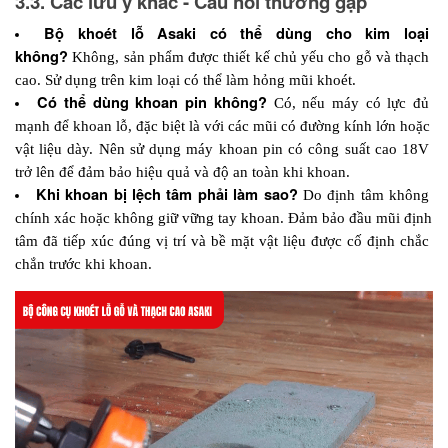
3.3. Các lưu ý khác - Câu hỏi thường gặp
Bộ khoét lỗ Asaki có thể dùng cho kim loại 
không? 
Không, sản phẩm được thiết kế chủ yếu cho gỗ và thạch 
cao. Sử dụng trên kim loại có thể làm hỏng mũi khoét.
Có thể dùng khoan pin không? 
Có, nếu máy có lực đủ 
mạnh để khoan lỗ, đặc biệt là với các mũi có đường kính lớn hoặc 
vật liệu dày. Nên sử dụng máy khoan pin có công suất cao 18V 
trở lên để đảm bảo hiệu quả và độ an toàn khi khoan.
Khi khoan bị lệch tâm phải làm sao? 
Do định tâm không 
chính xác hoặc không giữ vững tay khoan. Đảm bảo đầu mũi định 
tâm đã tiếp xúc đúng vị trí và bề mặt vật liệu được cố định chắc 
chắn trước khi khoan.