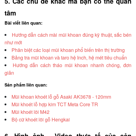
5. Các chủ đề khác mà bạn có thể quan 
tâm
Bài viết liên quan:
Hướng dẫn cách mài mũi khoan đúng kỹ thuật, sắc bén
như mới
Phân biệt các loại mũi khoan phổ biến trên thị trường
Bảng tra mũi khoan và taro hệ Inch, hệ mét tiêu chuẩn
Hướng dẫn cách tháo mũi khoan nhanh chóng, đơn
giản
Sản phẩm liên quan:
Mũi khoan khoét lỗ gỗ Asaki AK3678 - 120mm
Mũi khoét lỗ hợp kim TCT Meta Core TR
Mũi khoét lõi M42
Bộ cữ khoét lõi gỗ Hengkai
6. Hình ảnh - Video thực tế của sản 