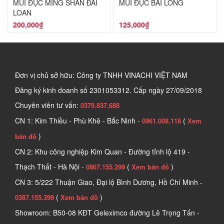
MŨI ĐỤC MING SHAN ĐÀI
MŨI ĐỤC BÁI LONG
LOAN
200,000₫
125,000₫
Đơn vị chủ sở hữu: Công ty TNHH VINACHI VIỆT NAM
Đăng ký kinh doanh số
2301053312. Cấp ngày 27/09/2018
Chuyên viên tư vấn:
0379.837.688
CN 1: Kim Thiều - Phù Khê - Bắc Ninh -
(
0961.008.118
Xem
)
bản đồ
CN 2: Khu công nghiệp Kim Quan - Đường tỉnh lộ 419 -
Thạch Thất - Hà Nội -
(
)
0867.155.299
Xem bản đồ
CN 3: 5/222 Thuận Giao, Đại lộ Bình Dương, Hồ Chí Minh -
(
)
0387.155.399
Xem bản đồ
Showroom: B50-08 KĐT Geleximco đường Lê Trọng Tấn -