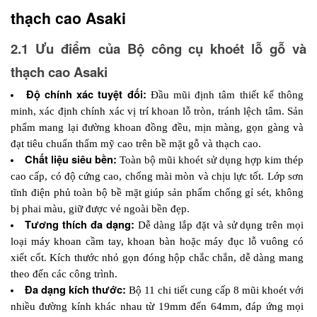
thạch cao Asaki
2.1 Ưu điểm của Bộ công cụ khoét lỗ gỗ và 
thạch cao Asaki
Độ chính xác tuyệt đối:
 Đầu mũi định tâm thiết kế thông 
minh, xác định chính xác vị trí khoan lỗ tròn, tránh lệch tâm. Sản 
phẩm mang lại đường khoan đồng đều, mịn màng, gọn gàng và 
đạt tiêu chuẩn thẩm mỹ cao trên bề mặt gỗ và thạch cao. 
Chất liệu siêu bền: 
Toàn bộ mũi khoét sử dụng hợp kim thép 
cao cấp, có độ cứng cao, chống mài mòn và chịu lực tốt. Lớp sơn 
tĩnh điện phủ toàn bộ bề mặt giúp sản phẩm chống gỉ sét, không 
bị phai màu, giữ được vẻ ngoài bền đẹp.
Tương thích đa dạng:
 Dễ dàng lắp đặt và sử dụng trên mọi 
loại máy khoan cầm tay, khoan bàn hoặc máy đục lỗ vuông có 
xiết cốt. Kích thước nhỏ gọn đóng hộp chắc chắn, dễ dàng mang 
theo đến các công trình.
Đa dạng kích thước: 
Bộ 11 chi tiết cung cấp 8 mũi khoét với 
nhiều đường kính khác nhau từ 19mm đến 64mm, đáp ứng mọi 