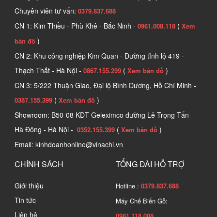
Chuyên viên tư vấn:
0379.837.688
CN 1: Kim Thiều - Phù Khê - Bắc Ninh -
(
0961.008.118
Xem
)
bản đồ
CN 2: Khu công nghiệp Kim Quan - Đường tỉnh lộ 419 -
Thạch Thất - Hà Nội -
(
)
0867.155.299
Xem bản đồ
CN 3: 5/222 Thuận Giao, Đại lộ Bình Dương, Hồ Chí Minh -
(
)
0387.155.399
Xem bản đồ
Showroom: B50-08 KĐT Geleximco đường Lê Trọng Tấn -
Hà Đông - Hà Nội -
(
)
0352.155.399
Xem bản đồ
Email: kinhdoanhonline@vinachi.vn
CHÍNH SÁCH
TỔNG ĐÀI HỖ TRỢ
Giới thiệu
Hotline :
0379.837.688
Tin tức
Máy Chế Biến Gỗ:
Liên hệ
0981.118.008