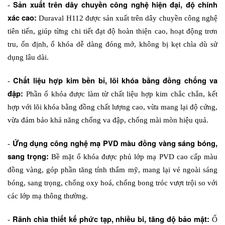
Sản xuất trên dây chuyền công nghệ hiện đại, độ chính 
- 
xác cao:
 Duraval H112 được sản xuất trên dây chuyền công nghệ 
tiên tiến, giúp từng chi tiết đạt độ hoàn thiện cao, hoạt động trơn 
tru, ổn định, ổ khóa dễ dàng đóng mở, không bị kẹt chìa dù sử 
dụng lâu dài.
Chất liệu hợp kim bền bỉ, lõi 
khóa
 bằng đồng chống va 
- 
đập:
 Phần ổ khóa được làm từ chất liệu hợp kim chắc chắn, kết 
hợp với lõi khóa bằng đồng chất lượng cao, vừa mang lại độ cứng, 
vừa đảm bảo khả năng chống va đập, chống mài mòn hiệu quả. 
Ứng dụng công nghệ mạ PVD màu đồng vàng sáng bóng, 
- 
sang trọng:
 Bề mặt ổ khóa được phủ lớp mạ PVD cao cấp màu 
đồng vàng, góp phần tăng tính thẩm mỹ, mang lại vẻ ngoài sáng 
bóng, sang trọng, chống oxy hoá, chống bong tróc vượt trội so với 
các lớp mạ thông thường.
Rãnh chìa thiết kế phức tạp, nhiều bi, tăng độ bảo mật:
- 
 Ổ 