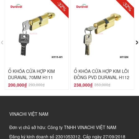
-32%
-32%
‹
›
Ổ KHÓA CỬA HỢP KIM
Ổ KHÓA CỬA HỢP KIM LÕI
DURAVAL 70MM H111
ĐỒNG PVD DURAVAL H112
200,000₫
238,000₫
293,000₫
350,000₫
VINACHI VIỆT NAM
Đơn vị chủ sở hữu: Công ty TNHH VINACHI VIỆT NAM
Đăng ký kinh doanh số
2301053312. Cấp ngày 27/09/2018