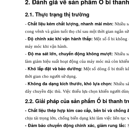
2. Đánh giá về sản phẩm Ổ bi than
2.1. Thực trạng thị trường
Chất liệu kém chất lượng, nhanh mài mòn: 
- 
Nhiều s
cong vênh và giảm tuổi thọ chỉ sau một thời gian ngắn s
Độ chính xác khi vận hành thấp:
- 
 Một số ổ bi không 
máy móc khi vận hành.
Độ ma sát lớn, chuyển động không mượt: 
- 
Nhiều s
làm giảm hiệu suất hoạt động của máy móc mà còn khiế
Khó lắp đặt và bảo dưỡng: 
- 
Một số dòng ổ bi thiết k
thời gian cho người sử dụng.
Không đa dạng kích thước, khó lựa chọn:
- 
 Nhiều s
dây chuyền đặc thù. Việc thiếu lựa chọn khiến người dùng
2.2. Giải pháp của sản phẩm Ổ bi thanh 
- Chất liệu thép hợp kim cao cấp, bền bỉ và chống 
chịu tải trọng lớn, chống biến dạng khi làm việc liên tục
- Đảm bảo chuyển động chính xác, giảm rung lắc: 