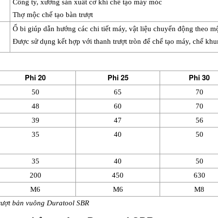
Công ty, xưởng sản xuất cơ khí chế tạo máy móc 
Thợ mộc chế tạo bàn trượt
Ổ bi giúp dẫn hướng các chi tiết máy, vật liệu chuyển động theo 
Được sử dụng kết hợp với thanh trượt tròn để chế tạo máy, chế kh
Phi 20
Phi 25
Phi 30
50
65
70
48
60
70
39
47
56
35
40
50
35
40
50
200
450
630
M6
M6
M8
 trượt bản vuông Duratool SBR