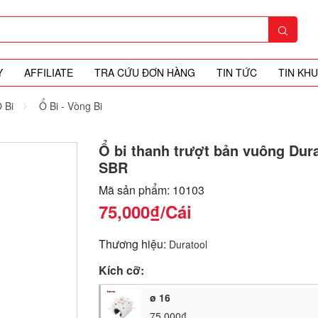
Y
AFFILIATE
TRA CỨU ĐƠN HÀNG
TIN TỨC
TIN KH
 Bi
Ổ Bi - Vòng Bi
Ổ bi thanh trượt bản vuông Dur
SBR
Mã sản phẩm: 10103
75,000₫
/Cái
Thương hiệu:
Duratool
Kích cỡ:
ø 16
75,000₫