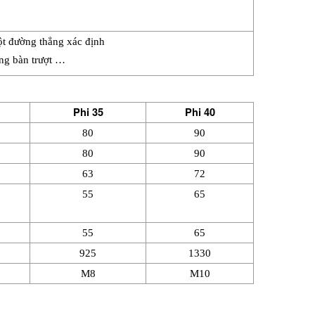
một đường thẳng xác định
ung bàn trượt …
Phi 35
Phi 40
80
90
80
90
63
72
55
65
55
65
925
1330
M8
M10