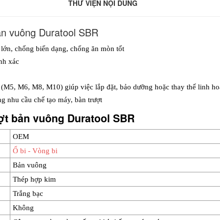
THƯ VIỆN NỘI DUNG
bản vuông Duratool SBR
g lớn, chống biến dạng, chống ăn mòn tốt
nh xác
 (M5, M6, M8, M10) giúp việc lắp đặt, bảo dưỡng hoặc thay thế linh hoạt
ng nhu cầu chế tạo máy, bàn trượt
ượt bản vuông Duratool SBR
OEM
Ổ bi - Vòng bi
Bản vuông
Thép hợp kim
Trắng bạc
Không