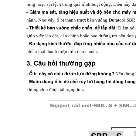
rung hoặc sai lệch trong quá trình hoạt động. Điều này đ
- Giảm ma sát, tăng hiệu suất và độ bền cho máy m
hành. Nhờ vậy, ổ bi thanh trượt bản vuông Duratool SBR g
- Thiết kế bản vuông chắc chắn, dễ lắp đặt: 
Điểm nổi 
giúp việc lắp đặt, căn chỉnh hoặc bảo dưỡng trở nên đơn g
- Đa dạng kích thước, đáp ứng nhiều nhu cầu sử d
nhiều loại thanh trượt tròn tiêu chuẩn. 
3. Câu hỏi thường gặp
- Ổ bi này có chịu được lực đứng không? 
Nên dùng l
- Muốn dùng ổ bi để chế ray tời hàng thì dùng hàn
không chịu được tải trọng lớn. 