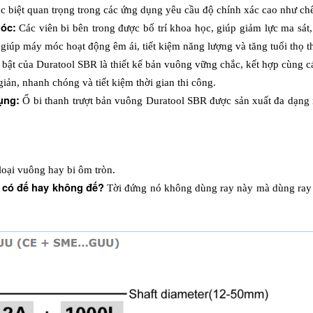
ặc biệt quan trọng trong các ứng dụng yêu cầu độ chính xác cao như ch
óc: 
Các viên bi bên trong được bố trí khoa học, giúp giảm lực ma sát,
iúp máy móc hoạt động êm ái, tiết kiệm năng lượng và tăng tuổi thọ thi
bật của Duratool SBR là thiết kế bản vuông vững chắc, kết hợp cùng cá
iản, nhanh chóng và tiết kiệm thời gian thi công.
ụng: 
Ổ bi thanh trượt bản vuông Duratool SBR được sản xuất đa dạng m
oại vuông hay bi ôm tròn. 
g có đế hay không đế? 
Tời đứng nó không dùng ray này mà dùng ray b