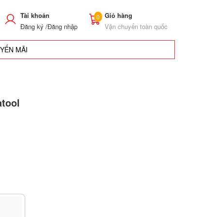
Tài khoản
Giỏ hàng
0
Đăng ký /
Đăng nhập
Vận chuyển toàn quốc
UYẾN MÃI
atool