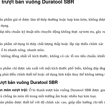
h trượt bản vuông Duratool SBR
ản phẩm giá rẻ được làm từ thép thường hoặc hợp kim kém, không được x
ử dụng.
đạt tiêu chuẩn kỹ thuật nên chuyển động không thực sự trơn tru, gây ru
ản phẩm sử dụng bi thép chất lượng thấp hoặc lắp ráp thiếu chính xác 
n ổ bi nhanh nóng, nhanh mòn.
ế không đồng nhất về kích thước, không có các lỗ ren tiêu chuẩn, khiến 
ản phẩm chỉ được sản xuất với một kích thước phổ biến, không đáp ứng 
 phải điều chỉnh thiết kế hoặc sử dụng linh kiện thay thế không tương t
trượt bản vuông Duratool SBR
ăn mòn vượt trội: 
Ổ bi thanh trượt bản vuông Duratool SBR được gia
 và chống ăn mòn tốt trong môi trường ẩm hoặc nhiều bụi kim loại. 
Sản phẩm được thiết kế với độ chính xác cao, giúp dẫn hướng chi tiết 