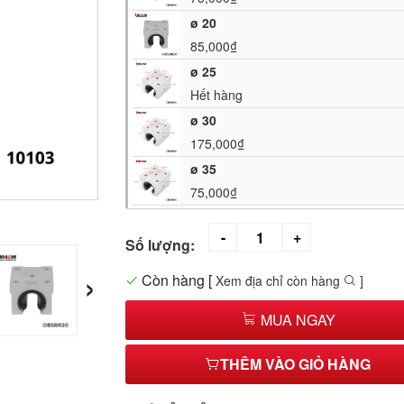
ø 20
85,000₫
ø 25
Hết hàng
ø 30
175,000₫
ø 35
75,000₫
Số lượng:
›
Còn hàng
[
Xem địa chỉ còn hàng
]
MUA NGAY
THÊM VÀO GIỎ HÀNG