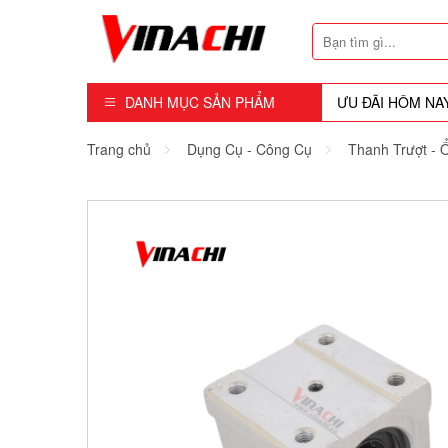
DANH MỤC SẢN PHẨM
ƯU ĐÃI HÔM NA
Dụng Cụ - Công Cụ
Trang chủ
Dụng Cụ - Công Cụ
Thanh Trượt - Ổ
Mũi Soi - Dao Tubi
Phụ Kiện
Máy Cầm Tay
Máy Chế Biến Gỗ
Thiết bị Dùng Hơi
Vật Tư Tiêu Hao
Khóa - Phụ Kiện Cửa