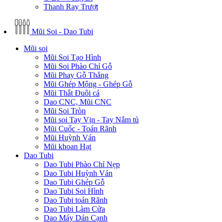
Thanh Ray Trượt
Mũi Soi - Dao Tubi
Mũi soi
Mũi Soi Tạo Hình
Mũi Soi Phào Chỉ Gỗ
Mũi Phay Gỗ Thẳng
Mũi Ghép Mộng - Ghép Gỗ
Mũi Thắt Đuôi cá
Dao CNC, Mũi CNC
Mũi Soi Tròn
Mũi soi Tay Vịn - Tay Nắm tủ
Mũi Cuốc - Toán Rãnh
Mũi Huỳnh Ván
Mũi khoan Hạt
Dao Tubi
Dao Tubi Phào Chỉ Nẹp
Dao Tubi Huỳnh Ván
Dao Tubi Ghép Gỗ
Dao Tubi Soi Hình
Dao Tubi toán Rãnh
Dao Tubi Làm Cửa
Dao Máy Dán Cạnh