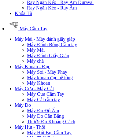
Ray Ngăn Kéo - Ray Âm Duraval
Ray Ngăn Kéo - Ray Âm
Khóa Tủ
Máy Cầm Tay
Máy Mài - Máy đánh giấy giáp
Máy Đánh Bóng Cầm tay
Máy Mài
Máy Đánh Giấy Giáp
Máy chà
Máy Khoan - Đục
Máy Soi - Máy Phay
Máy khoan đục bê tông
Máy Khoan
Máy Cưa - Máy Cắt
Máy Cưa Cầm Tay
Máy Cắt cầm tay
Máy Đo
Máy Đo Độ Ẩm
Máy Đo Cân Bằng
Thước Đo Khoảng Cách
Máy Hút - Thổi
Máy Hút Bụi Cầm Tay