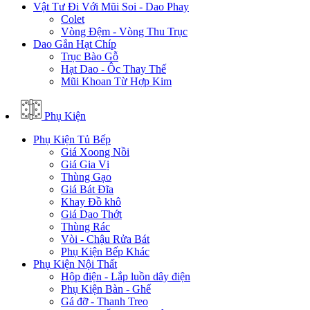
Vật Tư Đi Với Mũi Soi - Dao Phay
Colet
Vòng Đệm - Vòng Thu Trục
Dao Gắn Hạt Chíp
Trục Bào Gỗ
Hạt Dao - Ôc Thay Thế
Mũi Khoan Từ Hợp Kim
Phụ Kiện
Phụ Kiện Tủ Bếp
Giá Xoong Nồi
Giá Gia Vị
Thùng Gạo
Giá Bát Đĩa
Khay Đồ khô
Giá Dao Thớt
Thùng Rác
Vòi - Chậu Rửa Bát
Phụ Kiện Bếp Khác
Phụ Kiện Nội Thất
Hộp điện - Lắp luồn dây điện
Phụ Kiện Bàn - Ghế
Gá đỡ - Thanh Treo