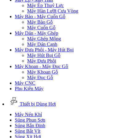
Máy Ép Thuỷ Lực
Máy Hàn Lưỡi Cưa Vòng
Máy Bào - Máy Cuốn Gỗ
Máy Bào Gỗ
Máy Cuốn Gỗ
Máy Dán - Máy Ghép
Máy Ghép Mộng
Máy Dán Cạnh
Máy Đưa Phôi - Máy Hút Bụi
Máy Hút Bụi Gỗ
Máy Đưa Phôi
Máy Khoan - Máy Đục Gỗ
Máy Khoan Gỗ
Máy Đục Gỗ
Máy CNC
Phụ Kiện Máy
Thiết bị Dùng Hơi
Máy Nén Khí
Súng Phun Sơn
Súng Bắn Đinh
Súng Bắt Vít
Súng Xịt Hơi