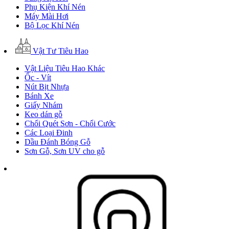
Phụ Kiện Khí Nén
Máy Mài Hơi
Bộ Lọc Khí Nén
Vật Tư Tiêu Hao
Vật Liệu Tiêu Hao Khác
Ốc - Vít
Nút Bịt Nhựa
Bánh Xe
Giấy Nhám
Keo dán gỗ
Chổi Quét Sơn - Chổi Cước
Các Loại Đinh
Dầu Đánh Bóng Gỗ
Sơn Gỗ, Sơn UV cho gỗ