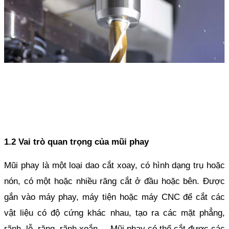
1.2 Vai trò quan trọng của mũi phay
Mũi phay là một loại dao cắt xoay, có hình dạng trụ hoặc 
nón, có một hoặc nhiều răng cắt ở đầu hoặc bên. Được 
gắn vào máy phay, máy tiện hoặc máy CNC để cắt các 
vật liệu có độ cứng khác nhau, tạo ra các mặt phẳng, 
rãnh, lỗ, răng, rãnh xoắn,... Mũi phay có thể cắt được các 