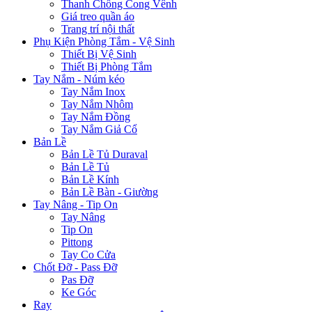
Thanh Chống Cong Vênh
Giá treo quần áo
Trang trí nội thất
Phụ Kiện Phòng Tắm - Vệ Sinh
Thiết Bị Vệ Sinh
Thiết Bị Phòng Tắm
Tay Nắm - Núm kéo
Tay Nắm Inox
Tay Nắm Nhôm
Tay Nắm Đồng
Tay Nắm Giả Cổ
Bản Lề
Bản Lề Tủ Duraval
Bản Lề Tủ
Bản Lề Kính
Bản Lề Bàn - Giường
Tay Nâng - Tip On
Tay Nâng
Tip On
Pittong
Tay Co Cửa
Chốt Đỡ - Pass Đỡ
Pas Đỡ
Ke Góc
Ray