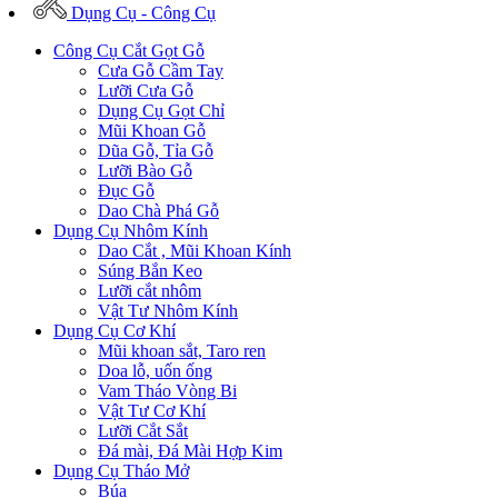
Dụng Cụ - Công Cụ
Công Cụ Cắt Gọt Gỗ
Cưa Gỗ Cầm Tay
Lưỡi Cưa Gỗ
Dụng Cụ Gọt Chỉ
Mũi Khoan Gỗ
Dũa Gỗ, Tỉa Gỗ
Lưỡi Bào Gỗ
Đục Gỗ
Dao Chà Phá Gỗ
Dụng Cụ Nhôm Kính
Dao Cắt , Mũi Khoan Kính
Súng Bắn Keo
Lưỡi cắt nhôm
Vật Tư Nhôm Kính
Dụng Cụ Cơ Khí
Mũi khoan sắt, Taro ren
Doa lỗ, uốn ống
Vam Tháo Vòng Bi
Vật Tư Cơ Khí
Lưỡi Cắt Sắt
Đá mài, Đá Mài Hợp Kim
Dụng Cụ Tháo Mở
Búa