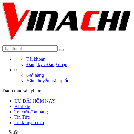
Tài khoản
Đăng ký /
Đăng nhập
0
Giỏ hàng
Vận chuyển toàn quốc
Danh mục sản phẩm
ƯU ĐÃI HÔM NAY
Affiliate
Tra cứu đơn hàng
Tin Tức
Tin khuyến mãi