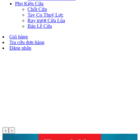
Phụ Kiện Cửa
Chốt Cửa
Tay Co Thuỷ Lực
Ray trượt Cửa Lùa
Bản Lề Cửa
Giỏ hàng
Tra cứu đơn hàng
Đăng nhập
‹
›