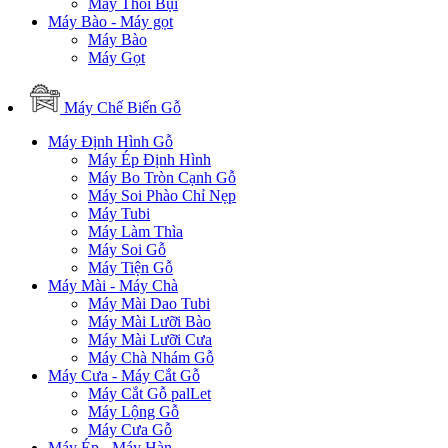
Máy Thổi Bụi
Máy Bào - Máy gọt
Máy Bào
Máy Gọt
Máy Chế Biến Gỗ
Máy Định Hình Gỗ
Máy Ép Định Hình
Máy Bo Tròn Cạnh Gỗ
Máy Soi Phào Chỉ Nẹp
Máy Tubi
Máy Làm Thìa
Máy Soi Gỗ
Máy Tiện Gỗ
Máy Mài - Máy Chà
Máy Mài Dao Tubi
Máy Mài Lưỡi Bào
Máy Mài Lưỡi Cưa
Máy Chà Nhám Gỗ
Máy Cưa - Máy Cắt Gỗ
Máy Cắt Gỗ palLet
Máy Lộng Gỗ
Máy Cưa Gỗ
Máy Ép - Máy Hàn