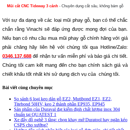
Mũi cắt CNC Tideway 3 cánh
- Chuyên dụng cắt sâu, không bám gỗ
Với sự đa dạng về các loại mũi phay gỗ, bạn có thể chắc 
chắn rằng Vinachi sẽ đáp ứng được mong đợi của bạn. 
Nếu bạn có nhu cầu mua mũi phay gỗ chính hãng với giá 
phải chăng hãy liên hệ với chúng tôi qua Hotline/Zalo:
0346.137.688
để nhận tư vấn miễn phí và báo giá chi tiết. 
Chúng tôi cam kết mang đến cho bạn chính sách giá và 
chiết khấu tốt nhất khi sử dụng dịch vụ của  chúng tôi.
Bài viết cùng chuyên mục
So sánh 6 loại keo dán gỗ EZ2, Mutibond EZ1, EZ2,
Titebond 50HV, keo 2 thành phần EP935, EP945
Sản phẩm của Duraval đạt kiểm định chất lượng inox 304
chuẩn tại QUATEST 1
Xe đẩy đồ nghề 3 tầng: chọn khay mở Duratool hay ngăn kéo
CSPS cho xưởng?