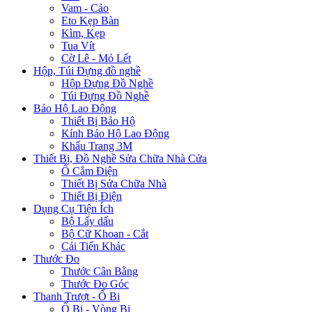
Vam - Cảo
Eto Kẹp Bàn
Kìm, Kẹp
Tua Vít
Cờ Lê - Mỏ Lết
Hộp, Túi Đựng đồ nghề
Hộp Đựng Đồ Nghề
Túi Đựng Đồ Nghề
Bảo Hộ Lao Động
Thiết Bị Bảo Hộ
Kính Bảo Hộ Lao Động
Khẩu Trang 3M
Thiết Bị, Đồ Nghề Sửa Chữa Nhà Cửa
Ổ Cắm Điện
Thiết Bị Sửa Chữa Nhà
Thiết Bị Điện
Dụng Cụ Tiện Ích
Bộ Lấy dấu
Bộ Cữ Khoan - Cắt
Cải Tiến Khác
Thước Đo
Thước Cân Bằng
Thước Đo Góc
Thanh Trượt - Ổ Bi
Ổ Bi - Vòng Bi