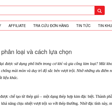
Y
AFFILIATE
TRA CỨU ĐƠN HÀNG
TIN TỨC
TIN KH
phân loại và cách lựa chọn
lại được sử dụng phổ biến trong cơ khí và gia công kim loại? Mũi kho
, chống mài mòn và duy trì độ sắc bén vượt trội. Nhờ những ưu điểm nổ
t liệu khác.
được chế tạo từ thép gió – một dạng thép hợp kim đặc biệt. Thành p
hả năng chịu nhiệt vượt trội so với thép thường. Nhờ đặc tính này, m