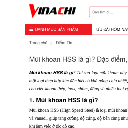
DANH MỤC SẢN PHẨM
ƯU ĐÃI HÔM NA
Dụng Cụ - Công Cụ
Trang chủ
Điểm Tin
Mũi Soi - Dao Tubi
Mũi khoan HSS là gì? Đặc điểm, 
Phụ Kiện
Mũi khoan HSS là gì
? Tại sao loại mũi khoan này 
Máy Cầm Tay
một loại thép hợp kim đặc biệt có khả năng chịu nhiệt
cho việc khoan thép, inox, nhôm, đồng và nhiều loại vậ
Máy Chế Biến Gỗ
1. Mũi khoan HSS là gì?
Thiết bị Dùng Hơi
Mũi khoan HSS (High Speed Steel) là loại mũi khoan 
Vật Tư Tiêu Hao
và vanadi, giúp tăng cường độ cứng, độ bền cũng như k
khi làm việc ở tốc độ cao.
Khóa - Phụ Kiện Cửa