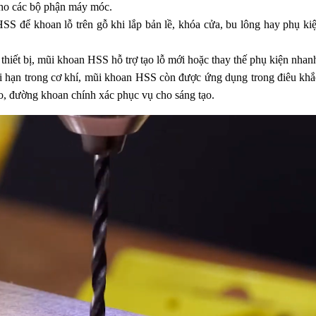
cho các bộ phận máy móc.
 để khoan lỗ trên gỗ khi lắp bản lề, khóa cửa, bu lông hay phụ kiện
 thiết bị, mũi khoan HSS hỗ trợ tạo lỗ mới hoặc thay thế phụ kiện nhan
i hạn trong cơ khí, mũi khoan HSS còn được ứng dụng trong điêu khắc,
xảo, đường khoan chính xác phục vụ cho sáng tạo.