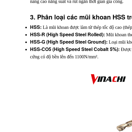
nâng cao năng suất và rút ngắn thời gian gia công.
3. Phân loại các mũi khoan HSS tr
HSS:
 Là mũi khoan được làm từ thép tốc độ cao (thép
HSS-R (High Speed Steel Rolled):
 Mũi khoan th
HSS-G (High Speed Steel Ground):
 Loại mũi kh
HSS-CO5 (High Speed Steel Cobalt 5%):
 Được 
cứng có độ bền lên đến 1100N/mm².