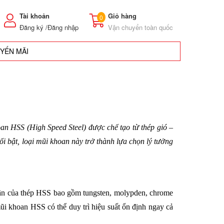
Tài khoản
Giỏ hàng
0
Đăng ký /
Đăng nhập
Vận chuyển toàn quốc
UYẾN MÃI
an HSS (High Speed Steel) được chế tạo từ thép gió – 
i bật, loại mũi khoan này trở thành lựa chọn lý tưởng 
hần của thép HSS bao gồm tungsten, molypden, chrome 
ũi khoan HSS có thể duy trì hiệu suất ổn định ngay cả 