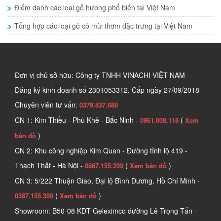
Điểm danh các loại gỗ hương phổ biến tại Việt Nam
Tổng hợp các loại gỗ có mùi thơm đặc trưng tại Việt Nam
Đơn vị chủ sở hữu: Công ty TNHH VINACHI VIỆT NAM
Đăng ký kinh doanh số
2301053312. Cấp ngày 27/09/2018
Chuyên viên tư vấn:
0379.837.688
CN 1: Kim Thiều - Phù Khê - Bắc Ninh -
(
0961.008.118
Xem
)
bản đồ
CN 2: Khu công nghiệp Kim Quan - Đường tỉnh lộ 419 -
Thạch Thất - Hà Nội -
(
)
0867.155.299
Xem bản đồ
CN 3: 5/222 Thuận Giao, Đại lộ Bình Dương, Hồ Chí Minh -
(
)
0387.155.399
Xem bản đồ
Showroom: B50-08 KĐT Geleximco đường Lê Trọng Tấn -