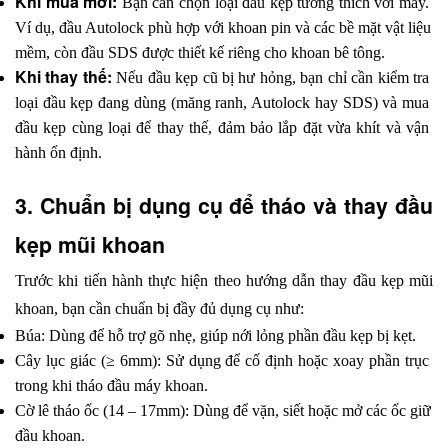
Khi mua mới: 
Bạn cần chọn loại đầu kẹp tương thích với máy. 
Ví dụ, đầu Autolock phù hợp với khoan pin và các bề mặt vật liệu 
mềm, còn đầu SDS được thiết kế riêng cho khoan bê tông.
Khi thay thế: 
Nếu đầu kẹp cũ bị hư hỏng, bạn chỉ cần kiểm tra 
loại đầu kẹp đang dùng (măng ranh, Autolock hay SDS) và mua 
đầu kẹp cùng loại để thay thế, đảm bảo lắp đặt vừa khít và vận 
hành ổn định.
3. Chuẩn bị dụng cụ để tháo và thay đầu 
kẹp mũi khoan
Trước khi tiến hành thực hiện theo hướng dẫn thay đầu kẹp mũi 
khoan, bạn cần chuẩn bị đầy đủ dụng cụ như:
Búa: Dùng để hỗ trợ gõ nhẹ, giúp nới lỏng phần đầu kẹp bị kẹt.
Cây lục giác (≥ 6mm): Sử dụng để cố định hoặc xoay phần trục 
trong khi tháo đầu máy khoan.
Cờ lê tháo ốc (14 – 17mm): Dùng để vặn, siết hoặc mở các ốc giữ 
đầu khoan.