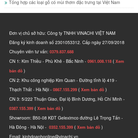
Tổng hợp các loại gỗ có mùi thơm đặc trưng tại Việt Nam
Đơn vị chủ sở hữu: Công ty TNHH VINACHI VIỆT NAM
Đăng ký kinh doanh số
2301053312. Cấp ngày 27/09/2018
Chuyên viên tư vấn:
0379.837.688
CN 1: Kim Thiều - Phù Khê - Bắc Ninh -
(
0961.008.118
Xem
)
bản đồ
CN 2: Khu công nghiệp Kim Quan - Đường tỉnh lộ 419 -
Thạch Thất - Hà Nội -
(
)
0867.155.299
Xem bản đồ
CN 3: 5/222 Thuận Giao, Đại lộ Bình Dương, Hồ Chí Minh -
(
)
0387.155.399
Xem bản đồ
Showroom: B50-08 KĐT Geleximco đường Lê Trọng Tấn -
Hà Đông - Hà Nội -
(
)
0352.155.399
Xem bản đồ
Email: kinhdoanhonline@vinachi.vn