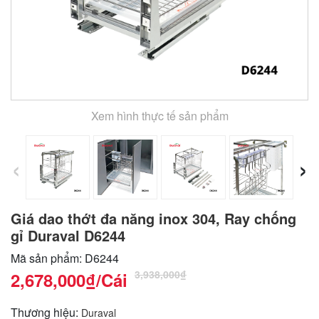
Xem hình thực tế sản phẩm
‹
›
Giá dao thớt đa năng inox 304, Ray chống
gỉ Duraval D6244
Mã sản phẩm: D6244
3,938,000₫
2,678,000₫
/Cái
Thương hiệu:
Duraval