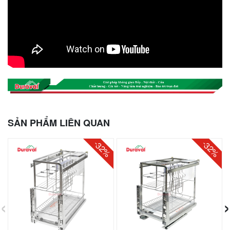
SẢN PHẨM LIÊN QUAN
-32%
-32%
‹
›