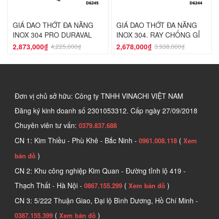
GIÁ DAO THỚT ĐA NĂNG
GIÁ DAO THỚT ĐA NĂNG
INOX 304 PRO DURAVAL
INOX 304, RAY CHỐNG GỈ
D6245
DURAVAL D6244
2,873,000₫
2,678,000₫
4,225,000₫
3,938,000₫
Đơn vị chủ sở hữu: Công ty TNHH VINACHI VIỆT NAM
Đăng ký kinh doanh số
2301053312. Cấp ngày 27/09/2018
Chuyên viên tư vấn:
0379.837.688
CN 1: Kim Thiều - Phù Khê - Bắc Ninh -
(
0961.008.118
Xem
)
bản đồ
CN 2: Khu công nghiệp Kim Quan - Đường tỉnh lộ 419 -
Thạch Thất - Hà Nội -
(
)
0867.155.299
Xem bản đồ
CN 3: 5/222 Thuận Giao, Đại lộ Bình Dương, Hồ Chí Minh -
(
)
0387.155.399
Xem bản đồ