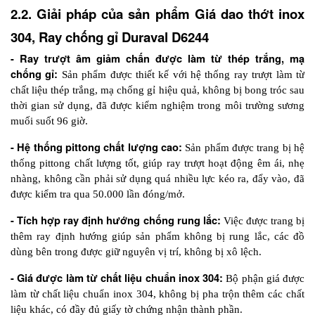
2.2. Giải pháp của sản phẩm Giá dao thớt inox 
304, Ray chống gỉ Duraval D6244
- Ray trượt âm giảm chấn được làm từ thép trắng, mạ 
chống gỉ:
 Sản phẩm được thiết kế với hệ thống ray trượt làm từ 
chất liệu thép trắng, mạ chống gỉ hiệu quả, không bị bong tróc sau 
thời gian sử dụng, đã được kiểm nghiệm trong môi trường sương 
muối suốt 96 giờ.
- Hệ thống pittong chất lượng cao: 
Sản phẩm được trang bị hệ 
thống pittong chất lượng tốt, giúp ray trượt hoạt động êm ái, nhẹ 
nhàng, không cần phải sử dụng quá nhiều lực kéo ra, đẩy vào, đã 
được kiểm tra qua 50.000 lần đóng/mở.
- Tích hợp ray định hướng chống rung lắc:
 Việc được trang bị 
thêm ray định hướng giúp sản phẩm không bị rung lắc, các đồ 
dùng bên trong được giữ nguyên vị trí, không bị xô lệch.
- Giá được làm từ chất liệu chuẩn inox 304:
 Bộ phận giá được 
làm từ chất liệu chuẩn inox 304, không bị pha trộn thêm các chất 
liệu khác, có đầy đủ giấy tờ chứng nhận thành phần.