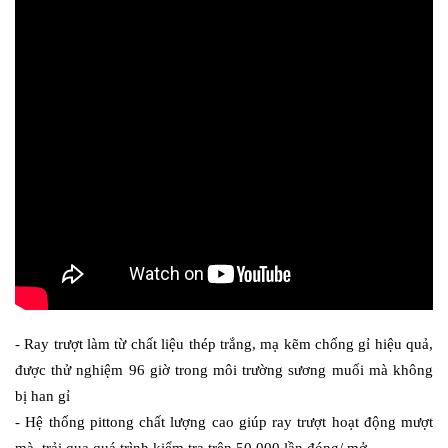
- Ray trượt làm từ chất liệu thép trắng, mạ kẽm chống gỉ hiệu quả, 
được thử nghiệm 96 giờ trong môi trường sương muối mà không 
bị han gỉ
- Hệ thống pittong chất lượng cao giúp ray trượt hoạt động mượt 