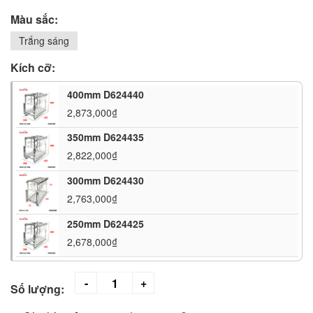
Màu sắc:
Trắng sáng
Kích cỡ:
400mm D624440
2,873,000₫
350mm D624435
2,822,000₫
300mm D624430
2,763,000₫
250mm D624425
2,678,000₫
Số lượng: