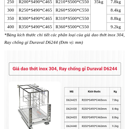
250
R200*S490*C465
R210*S500*C550
35kg
7.8kg
300
R250*S490*C465
R260*S500*C550
8.4kg
350
R300*S490*C465
R310*S500*C550
8.8kg
400
R350*S490*C465
R360*S500*C550
9.2kg
*Bảng kích thước chi tiết các phân loại của giá dao thớt inox 304, 
Ray chống gỉ Duraval D6244 (Đơn vị: mm)