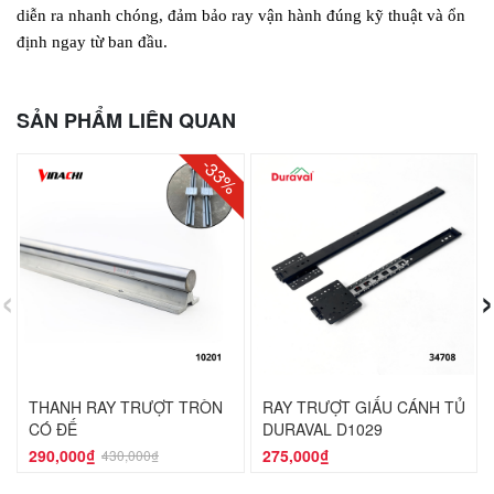
diễn ra nhanh chóng, đảm bảo ray vận hành đúng kỹ thuật và ổn 
định ngay từ ban đầu.
SẢN PHẨM LIÊN QUAN
-33%
‹
›
THANH RAY TRƯỢT TRÒN
RAY TRƯỢT GIẤU CÁNH TỦ
CÓ ĐẾ
DURAVAL D1029
290,000₫
275,000₫
430,000₫