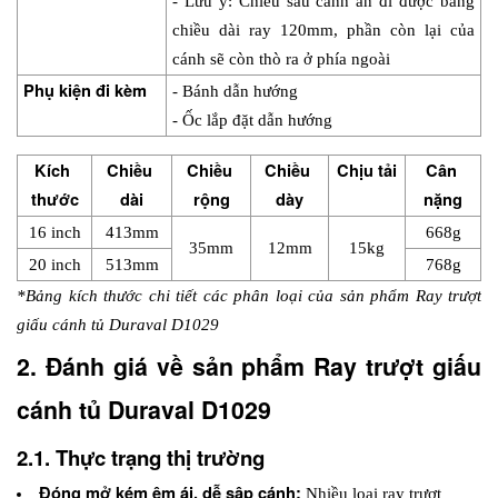
- Lưu ý: Chiều sâu cánh ẩn đi được bằng 
chiều dài ray 120mm, phần còn lại của 
cánh sẽ còn thò ra ở phía ngoài
Phụ kiện đi kèm
- Bánh dẫn hướng
- Ốc lắp đặt dẫn hướng
Kích 
Chiều 
Chiều 
Chiều 
Chịu tải
Cân 
thước
dài
rộng
dày
nặng
16 inch
413mm
668g
35mm
12mm
15kg
20 inch
513mm
768g
*Bảng kích thước chi tiết các phân loại của sản phẩm Ray trượt 
giấu cánh tủ Duraval D1029
2. Đánh giá về sản phẩm Ray trượt giấu 
cánh tủ Duraval D1029
2.1. Thực trạng thị trường
Đóng mở kém êm ái, dễ sập cánh: 
Nhiều loại ray trượt 