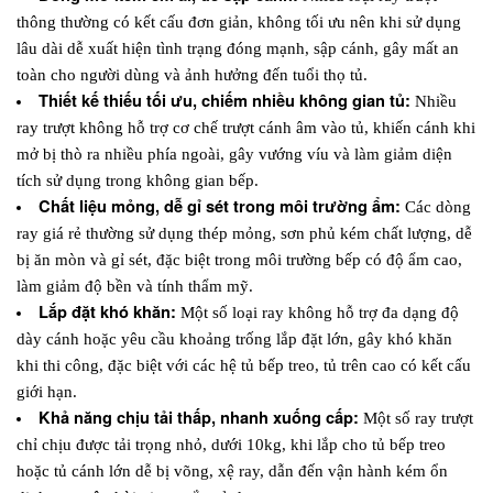
thông thường có kết cấu đơn giản, không tối ưu nên khi sử dụng 
lâu dài dễ xuất hiện tình trạng đóng mạnh, sập cánh, gây mất an 
toàn cho người dùng và ảnh hưởng đến tuổi thọ tủ.
Thiết kế thiếu tối ưu, chiếm nhiều không gian tủ: 
Nhiều 
ray trượt không hỗ trợ cơ chế trượt cánh âm vào tủ, khiến cánh khi 
mở bị thò ra nhiều phía ngoài, gây vướng víu và làm giảm diện 
tích sử dụng trong không gian bếp.
Chất liệu mỏng, dễ gỉ sét trong môi trường ẩm: 
Các dòng 
ray giá rẻ thường sử dụng thép mỏng, sơn phủ kém chất lượng, dễ 
bị ăn mòn và gỉ sét, đặc biệt trong môi trường bếp có độ ẩm cao, 
làm giảm độ bền và tính thẩm mỹ.
Lắp đặt khó khăn: 
Một số loại ray không hỗ trợ đa dạng độ 
dày cánh hoặc yêu cầu khoảng trống lắp đặt lớn, gây khó khăn 
khi thi công, đặc biệt với các hệ tủ bếp treo, tủ trên cao có kết cấu 
giới hạn.
Khả năng chịu tải thấp, nhanh xuống cấp: 
Một số ray trượt 
chỉ chịu được tải trọng nhỏ, dưới 10kg, khi lắp cho tủ bếp treo 
hoặc tủ cánh lớn dễ bị võng, xệ ray, dẫn đến vận hành kém ổn 