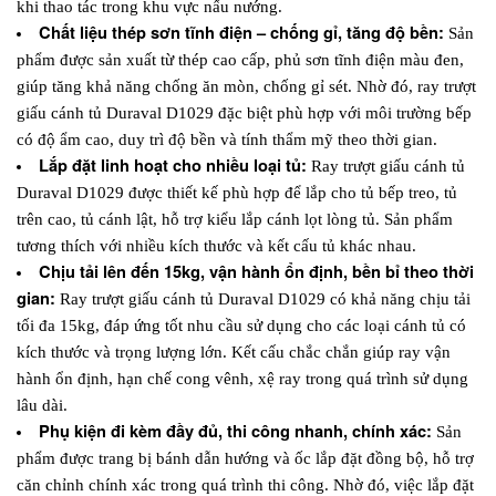
khi thao tác trong khu vực nấu nướng.
Chất liệu thép sơn tĩnh điện – chống gỉ, tăng độ bền: 
Sản 
phẩm được sản xuất từ thép cao cấp, phủ sơn tĩnh điện màu đen, 
giúp tăng khả năng chống ăn mòn, chống gỉ sét. Nhờ đó, ray trượt 
giấu cánh tủ Duraval D1029 đặc biệt phù hợp với môi trường bếp 
có độ ẩm cao, duy trì độ bền và tính thẩm mỹ theo thời gian.
Lắp đặt linh hoạt cho nhiều loại tủ: 
Ray trượt giấu cánh tủ 
Duraval D1029
 được thiết kế phù hợp để lắp cho tủ bếp treo, tủ 
trên cao, tủ cánh lật, hỗ trợ kiểu lắp cánh lọt lòng tủ. Sản phẩm 
tương thích với nhiều kích thước và kết cấu tủ khác nhau.
Chịu tải lên đến 15kg, vận hành ổn định, bền bỉ theo thời 
gian: 
Ray trượt giấu cánh tủ Duraval D1029
 có khả năng chịu tải 
tối đa 15kg, đáp ứng tốt nhu cầu sử dụng cho các loại cánh tủ có 
kích thước và trọng lượng lớn. Kết cấu chắc chắn giúp ray vận 
hành ổn định, hạn chế cong vênh, xệ ray trong quá trình sử dụng 
lâu dài.
Phụ kiện đi kèm đầy đủ, thi công nhanh, chính xác: 
Sản 
phẩm được trang bị bánh dẫn hướng và ốc lắp đặt đồng bộ, hỗ trợ 
căn chỉnh chính xác trong quá trình thi công. Nhờ đó, việc lắp đặt 