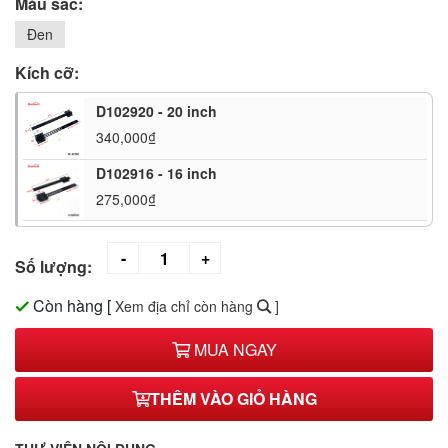
Màu sắc:
Đen
Kích cỡ:
D102920 - 20 inch
340,000₫
D102916 - 16 inch
275,000₫
Số lượng:
Còn hàng
[
Xem địa chỉ còn hàng
]
MUA NGAY
THÊM VÀO GIỎ HÀNG