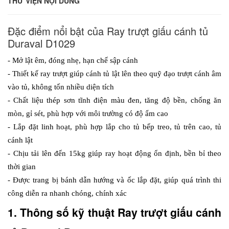
THƯ VIỆN NỘI DUNG
Đặc điểm nổi bật của Ray trượt giấu cánh tủ
Duraval D1029
- Mở lật êm, đóng nhẹ, hạn chế sập cánh
- Thiết kế ray trượt giúp cánh tủ lật lên theo quỹ đạo trượt cánh âm 
vào tủ, không tốn nhiều diện tích
- Chất liệu thép sơn tĩnh điện màu đen, tăng độ bền, chống ăn 
mòn, gỉ sét, phù hợp với môi trường có độ ẩm cao
- Lắp đặt linh hoạt, phù hợp lắp cho tủ bếp treo, tủ trên cao, tủ 
cánh lật
- Chịu tải lên đến 15kg giúp ray hoạt động ổn định, bền bỉ theo 
thời gian
- Được trang bị bánh dẫn hướng và ốc lắp đặt, giúp quá trình thi 
công diễn ra nhanh chóng, chính xác
1. Thông số kỹ thuật Ray trượt giấu cánh 