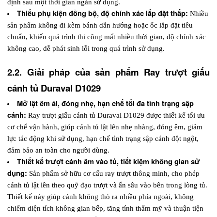
định sau một thời gian ngắn sử dụng.
Thiếu phụ kiện đồng bộ, độ chính xác lắp đặt thấp: 
Nhiều 
sản phẩm không đi kèm bánh dẫn hướng hoặc ốc lắp đặt tiêu 
chuẩn, khiến quá trình thi công mất nhiều thời gian, độ chính xác 
không cao, dễ phát sinh lỗi trong quá trình sử dụng.
2.2. Giải pháp của sản phẩm Ray trượt giấu 
cánh tủ Duraval D1029
Mở lật êm ái, đóng nhẹ, hạn chế tối đa tình trạng sập 
cánh: 
Ray trượt giấu cánh tủ Duraval D1029
 được thiết kế tối ưu 
cơ chế vận hành, giúp cánh tủ lật lên nhẹ nhàng, đóng êm, giảm 
lực tác động khi sử dụng, hạn chế tình trạng sập cánh đột ngột, 
đảm bảo an toàn cho người dùng.
Thiết kế trượt cánh âm vào tủ, tiết kiệm không gian sử 
dụng: 
Sản phẩm sở hữu cơ cấu ray trượt thông minh, cho phép 
cánh tủ lật lên theo quỹ đạo trượt và ẩn sâu vào bên trong lòng tủ. 
Thiết kế này giúp cánh không thò ra nhiều phía ngoài, không 
chiếm diện tích không gian bếp, tăng tính thẩm mỹ và thuận tiện 