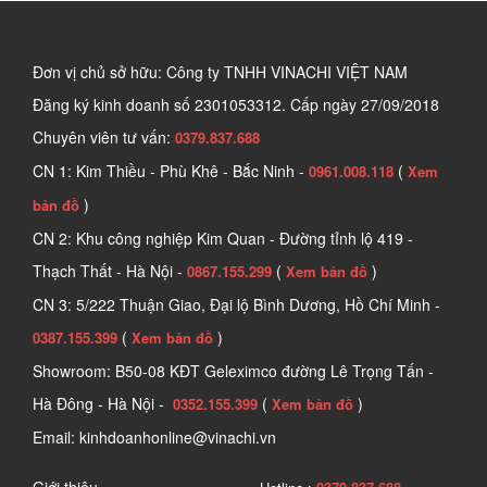
Đơn vị chủ sở hữu: Công ty TNHH VINACHI VIỆT NAM
Đăng ký kinh doanh số
2301053312. Cấp ngày 27/09/2018
Chuyên viên tư vấn:
0379.837.688
CN 1: Kim Thiều - Phù Khê - Bắc Ninh -
(
0961.008.118
Xem
)
bản đồ
CN 2: Khu công nghiệp Kim Quan - Đường tỉnh lộ 419 -
Thạch Thất - Hà Nội -
(
)
0867.155.299
Xem bản đồ
CN 3: 5/222 Thuận Giao, Đại lộ Bình Dương, Hồ Chí Minh -
(
)
0387.155.399
Xem bản đồ
Showroom: B50-08 KĐT Geleximco đường Lê Trọng Tấn -
Hà Đông - Hà Nội -
(
)
0352.155.399
Xem bản đồ
Email: kinhdoanhonline@vinachi.vn