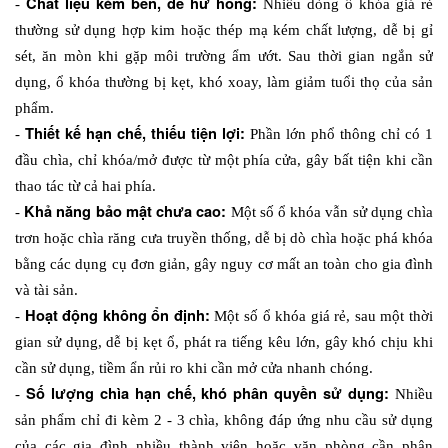
Chất liệu kém bền, dễ hư hỏng:
- 
 Nhiều dòng ổ khóa giá rẻ 
thường sử dụng hợp kim hoặc thép mạ kém chất lượng, dễ bị gỉ 
sét, ăn mòn khi gặp môi trường ẩm ướt. Sau thời gian ngắn sử 
dụng, ổ khóa thường bị kẹt, khó xoay, làm giảm tuổi thọ của sản 
phẩm. 
Thiết kế hạn chế, thiếu tiện lợi:
- 
 Phần lớn phổ thông chỉ có 1 
đầu chìa, chỉ khóa/mở được từ một phía cửa, gây bất tiện khi cần 
thao tác từ cả hai phía.
Khả năng bảo mật chưa cao: 
- 
Một số ổ khóa vẫn sử dụng chìa 
trơn hoặc chìa răng cưa truyền thống, dễ bị dò chìa hoặc phá khóa 
bằng các dụng cụ đơn giản, gây nguy cơ mất an toàn cho gia đình 
và tài sản.
Hoạt động không ổn định:
- 
 Một số ổ khóa giá rẻ, sau một thời 
gian sử dụng, dễ bị kẹt ổ, phát ra tiếng kêu lớn, gây khó chịu khi 
cần sử dụng, tiềm ẩn rủi ro khi cần mở cửa nhanh chóng.
Số lượng chìa hạn chế, khó phân quyền sử dụng:
- 
 Nhiều 
sản phẩm chỉ đi kèm 2 - 3 chìa, không đáp ứng nhu cầu sử dụng 
của các gia đình nhiều thành viên hoặc văn phòng cần phân 