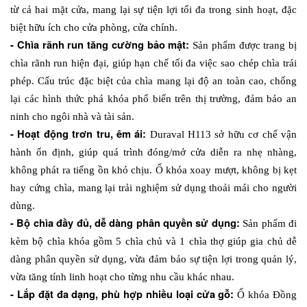
từ cả hai mặt cửa, mang lại sự tiện lợi tối đa trong sinh hoạt, đặc 
biệt hữu ích cho cửa phòng, cửa chính.
- Chìa rãnh run tăng cường bảo mật: 
Sản phẩm được trang bị 
chìa rãnh run hiện đại, giúp hạn chế tối đa việc sao chép chìa trái 
phép. Cấu trúc đặc biệt của chìa mang lại độ an toàn cao, chống 
lại các hình thức phá khóa phổ biến trên thị trường, đảm bảo an 
ninh cho ngôi nhà và tài sản.
- Hoạt động trơn tru, êm ái: 
Duraval H113 sở hữu cơ chế vận 
hành ổn định, giúp quá trình đóng/mở cửa diễn ra nhẹ nhàng, 
không phát ra tiếng ồn khó chịu. Ổ khóa xoay mượt, không bị kẹt 
hay cứng chìa, mang lại trải nghiệm sử dụng thoải mái cho người 
dùng.
- Bộ chìa đầy đủ, dễ dàng phân quyền sử dụng: 
Sản phẩm đi 
kèm bộ chìa khóa gồm 5 chìa chủ và 1 chìa thợ giúp gia chủ dễ 
dàng phân quyền sử dụng, vừa đảm bảo sự tiện lợi trong quản lý, 
vừa tăng tính linh hoạt cho từng nhu cầu khác nhau.
- Lắp đặt đa dạng, phù hợp nhiều loại cửa gỗ: 
Ổ khóa Đồng 