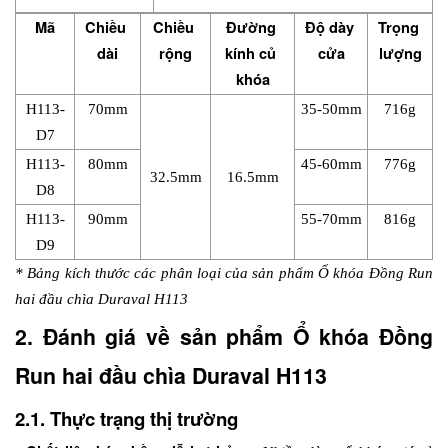
Mã
Chiều 
Chiều 
Đường 
Độ dày 
Trọng 
dài
rộng
kính củ 
cửa
lượng
khóa
H113-
70mm
35-50mm
716g
D7
H113-
80mm
45-60mm
776g
32.5mm
16.5mm
D8
H113-
90mm
55-70mm
816g
D9
* Bảng kích thước các phân loại của sản phẩm Ổ khóa Đồng Run 
hai đầu chìa Duraval H113
2. Đánh giá về sản phẩm Ổ khóa Đồng 
Run hai đầu chìa Duraval H113
2.1. Thực trạng thị trường