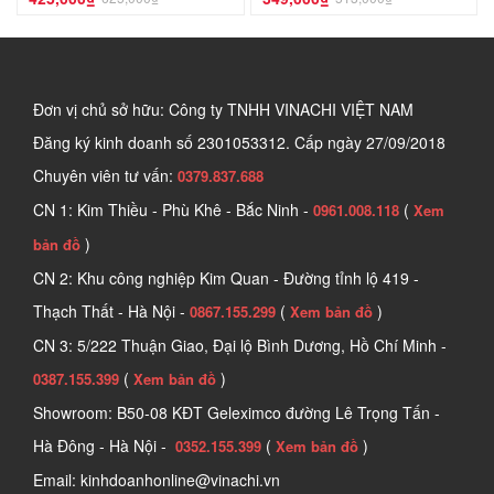
Đơn vị chủ sở hữu: Công ty TNHH VINACHI VIỆT NAM
Đăng ký kinh doanh số
2301053312. Cấp ngày 27/09/2018
Chuyên viên tư vấn:
0379.837.688
CN 1: Kim Thiều - Phù Khê - Bắc Ninh -
(
0961.008.118
Xem
)
bản đồ
CN 2: Khu công nghiệp Kim Quan - Đường tỉnh lộ 419 -
Thạch Thất - Hà Nội -
(
)
0867.155.299
Xem bản đồ
CN 3: 5/222 Thuận Giao, Đại lộ Bình Dương, Hồ Chí Minh -
(
)
0387.155.399
Xem bản đồ
Showroom: B50-08 KĐT Geleximco đường Lê Trọng Tấn -
Hà Đông - Hà Nội -
(
)
0352.155.399
Xem bản đồ
Email: kinhdoanhonline@vinachi.vn