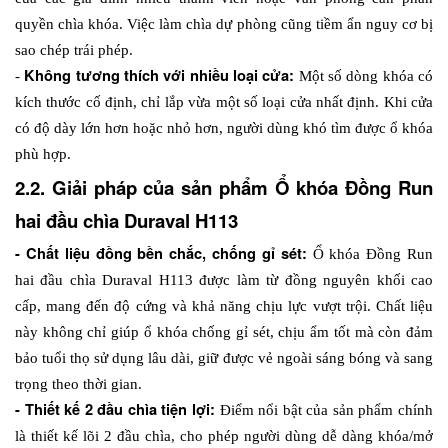
quyền chìa khóa. Việc làm chìa dự phòng cũng tiềm ẩn nguy cơ bị 
sao chép trái phép. 
Không tương thích với nhiều loại cửa: 
- 
Một số dòng khóa có 
kích thước cố định, chỉ lắp vừa một số loại cửa nhất định. Khi cửa 
có độ dày lớn hơn hoặc nhỏ hơn, người dùng khó tìm được ổ khóa 
phù hợp. 
2.2. Giải pháp của sản phẩm Ổ khóa Đồng Run 
hai đầu chìa Duraval H113
- Chất liệu đồng bền chắc, chống gỉ sét: 
Ổ khóa Đồng Run 
hai đầu chìa Duraval H113 được làm từ đồng nguyên khối cao 
cấp, mang đến độ cứng và khả năng chịu lực vượt trội. Chất liệu 
này không chỉ giúp ổ khóa chống gỉ sét, chịu ẩm tốt mà còn đảm 
bảo tuổi thọ sử dụng lâu dài, giữ được vẻ ngoài sáng bóng và sang 
trọng theo thời gian.
- Thiết kế 2 đầu chìa tiện lợi: 
Điểm nổi bật của sản phẩm chính 
là thiết kế lõi 2 đầu chìa, cho phép người dùng dễ dàng khóa/mở 