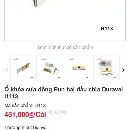
Xem hình thực tế sản phẩm
‹
›
Ổ khóa cửa đồng Run hai đầu chìa Duraval
H113
Mã sản phẩm: H113
663,000₫
451,000₫
/Cái
Thương hiệu:
Duraval