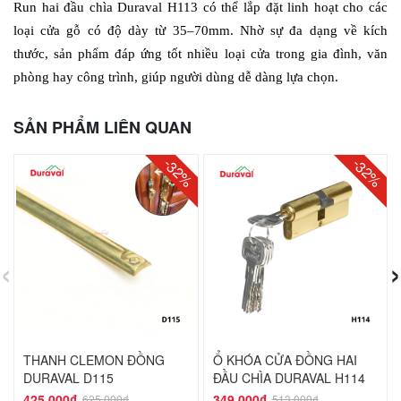
Run hai đầu chìa Duraval H113 có thể lắp đặt linh hoạt cho các 
loại cửa gỗ có độ dày từ 35–70mm. Nhờ sự đa dạng về kích 
thước, sản phẩm đáp ứng tốt nhiều loại cửa trong gia đình, văn 
phòng hay công trình, giúp người dùng dễ dàng lựa chọn.
SẢN PHẨM LIÊN QUAN
-32%
-32%
‹
›
THANH CLEMON ĐỒNG
Ổ KHÓA CỬA ĐỒNG HAI
DURAVAL D115
ĐẦU CHÌA DURAVAL H114
425,000₫
349,000₫
625,000₫
513,000₫